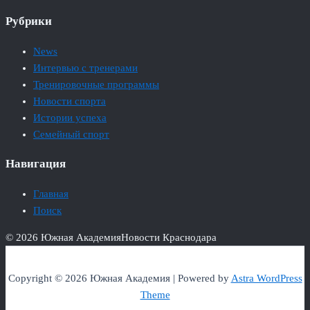
Рубрики
News
Интервью с тренерами
Тренировочные программы
Новости спорта
Истории успеха
Семейный спорт
Навигация
Главная
Поиск
© 2026 Южная Академия
Новости Краснодара
Copyright © 2026 Южная Академия | Powered by
Astra WordPress
Theme