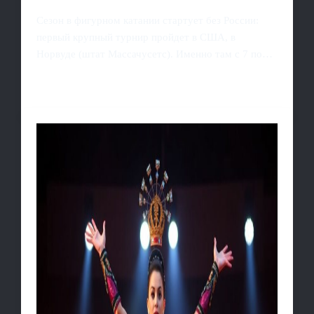
Сезон в фигурном катании стартует без России:
первый крупный турнир пройдет в США, в
Норвуде (штат Массачусетс). Именно там с 7 по…