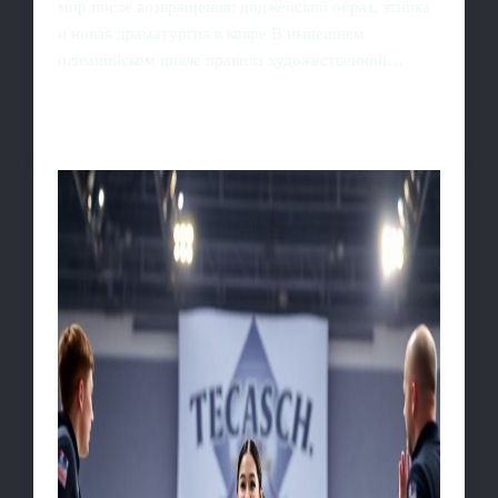
мир после возвращения: диджейский образ, этника
и новая драматургия в ковре В нынешнем
олимпийском цикле правила художественной…