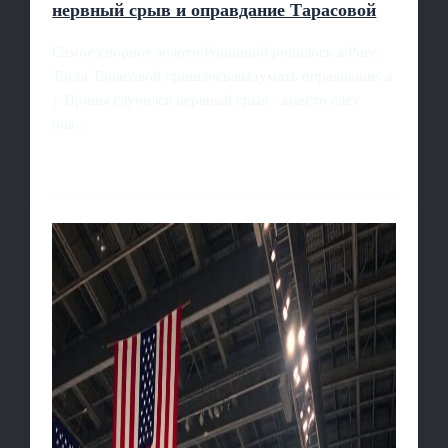
нервный срыв и оправдание Тарасовой
Самое спорное золото Родниной родилось в Риге.
Тогда Тарасовой пришлось выдумать оправдание, а
у Ирины случился нервный срыв - вместо слёз
она…