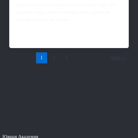
вдруг стала такой горячей За последние пару лет
детский спорт сильно «повзрослел»: родители
больше думают не только…
1
2
3
Next
→
Южная Академия