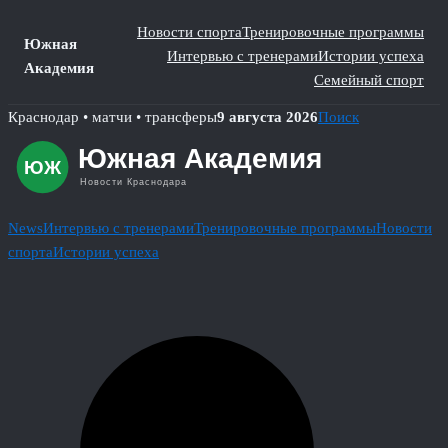
Новости спорта
Тренировочные программы
Южная
Интервью с тренерами
Истории успеха
Академия
Семейный спорт
Skip
Краснодар • матчи • трансферы
9 августа 2026
Поиск
to
content
News
Интервью с тренерами
Тренировочные программы
Новости
спорта
Истории успеха