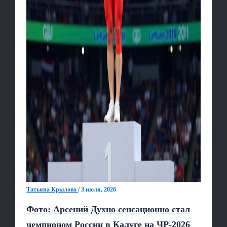
Татьяна Крылова
/
3 июля, 2026
Фото: Арсений Духно сенсационно стал
чемпионом России в Калуге на ЧР‑2026