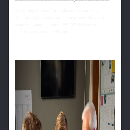
Фото. Юный лидер российской гимнастики
Арсений Духно сотворил сенсацию в Калуге и
завоевал главное золото ЧР-2026 В Калуге на
помост вышли сильнейшие…