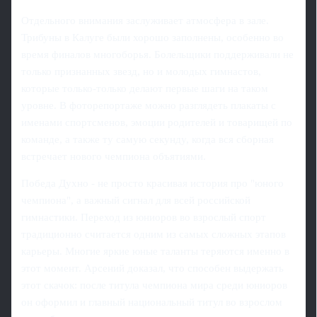
Отдельного внимания заслуживает атмосфера в зале.
Трибуны в Калуге были хорошо заполнены, особенно во
время финалов многоборья. Болельщики поддерживали не
только признанных звезд, но и молодых гимнастов,
которые только-только делают первые шаги на таком
уровне. В фоторепортаже можно разглядеть плакаты с
именами спортсменов, эмоции родителей и товарищей по
команде, а также ту самую секунду, когда вся сборная
встречает нового чемпиона объятиями.
Победа Духно - не просто красивая история про "юного
чемпиона", а важный сигнал для всей российской
гимнастики. Переход из юниоров во взрослый спорт
традиционно считается одним из самых сложных этапов
карьеры. Многие яркие юные таланты теряются именно в
этот момент. Арсений доказал, что способен выдержать
этот скачок: после титула чемпиона мира среди юниоров
он оформил и главный национальный титул во взрослом