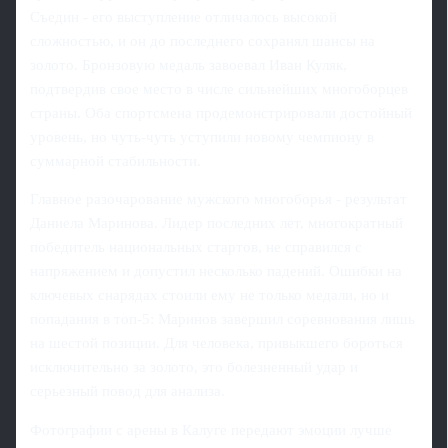
Съедин - его выступление отличалось высокой
сложностью, и он до последнего сохранял шансы на
золото. Бронзовую медаль завоевал Иван Куляк,
подтвердив свое место в числе сильнейших многоборцев
страны. Оба спортсмена продемонстрировали достойный
уровень, но чуть-чуть уступили новому чемпиону в
суммарной стабильности.
Главное разочарование мужского многоборья - результат
Даниела Маринова. Лидер последних лет, многократный
победитель национальных стартов, не справился с
напряжением и допустил несколько падений. Ошибки на
ключевых снарядах стоили ему не только медали, но и
попадания в топ-5: Маринов завершил соревнования лишь
на шестой позиции. Для человека, привыкшего бороться
исключительно за золото, это болезненный удар и
серьезный повод для анализа.
Фотографии с арены в Калуге передают эмоции лучше