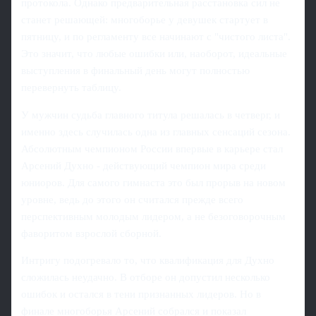
протокола. Однако предварительная расстановка сил не
станет решающей: многоборье у девушек стартует в
пятницу, и по регламенту все начинают с "чистого листа".
Это значит, что любые ошибки или, наоборот, идеальные
выступления в финальный день могут полностью
перевернуть таблицу.
У мужчин судьба главного титула решалась в четверг, и
именно здесь случилась одна из главных сенсаций сезона.
Абсолютным чемпионом России впервые в карьере стал
Арсений Духно - действующий чемпион мира среди
юниоров. Для самого гимнаста это был прорыв на новом
уровне, ведь до этого он считался прежде всего
перспективным молодым лидером, а не безоговорочным
фаворитом взрослой сборной.
Интригу подогревало то, что квалификация для Духно
сложилась неудачно. В отборе он допустил несколько
ошибок и остался в тени признанных лидеров. Но в
финале многоборья Арсений собрался и показал