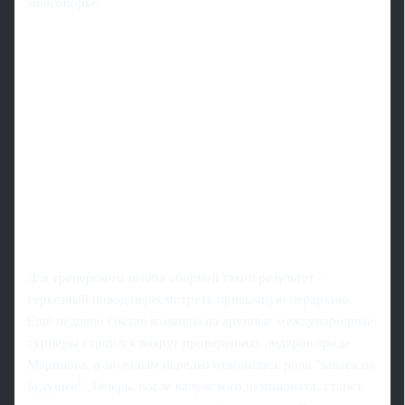
многоборье.
Для тренерского штаба сборной такой результат -
серьезный повод пересмотреть привычную иерархию.
Еще недавно состав команды на крупные международные
турниры строился вокруг проверенных лидеров вроде
Маринова, а молодым нередко отводилась роль "запаса на
будущее". Теперь, после калужского чемпионата, станет