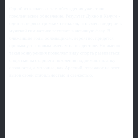
Одной из ключевых тем обсуждения уже стало
поколенческое обновление. Результат Духно в Калуге -
один из первых громких сигналов, что смена лидеров в
мужской гимнастике вступает в активную фазу. В
ближайшие годы болельщикам, вероятно, придется
привыкнуть к новым именам на пьедестале. Но именно
такая конкуренция позволяет виду спорта развиваться:
спортсмены старшего поколения поднимают планку
сложности, а молодые, как Арсений, отвечают на этот
вызов своей стабильностью и свежестью.