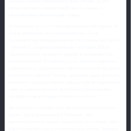
гораздо сложнее игнорировать факт: именно Духно
сейчас выглядит одним из наиболее надежных и
перспективных многоборцев страны.
Немаловажно и то, что Арсений показал себя борцом не
только физически, но и психологически. После
провальной квалификации многие спортсмены внутренне
"ломаются", а в финале выступают еще хуже. Духно
сделал наоборот: превратил неудачу в мотивацию. Он
вышел на помост без лишней суеты, уверенно завершал
упражнение за упражнением и не позволил себе ни одной
критической ошибки. Снимки, сделанные сразу после его
последнего снаряда, говорят сами за себя: по выражению
лица, по сжатым кулакам, по реакции тренера можно
прочитать, сколько нервов стоило это золото.
Женская часть турнира тоже обещает подарить немало
драмы. Дуэль Калмыковой и Рощиной - это
противостояние не только характеров, но и стилей. Анна
берет стабильностью и точностью исполнения, Людмила -