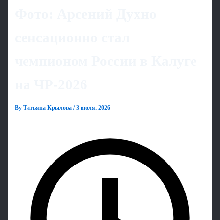
Фото: Арсений Духно
сенсационно стал
чемпионом России в Калуге
на ЧР‑2026
By
Татьяна Крылова
/
3 июля, 2026