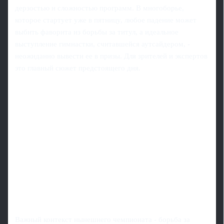
дерзостью и сложностью программ. В многоборье,
которое стартует уже в пятницу, любое падение может
выбить фаворита из борьбы за титул, а идеальное
выступление гимнастки, считавшейся аутсайдером, -
неожиданно вывести ее в призы. Для зрителей и экспертов
это главный сюжет предстоящего дня.
Важный контекст нынешнего чемпионата - борьба за