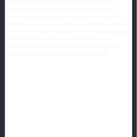
любых слов. На снимках видно, как менялся Духно от
снаряда к снаряду: сначала сдержанная концентрация,
затем растущее напряжение и, наконец, почти детское
недоверие к тому, что произошло, когда на табло зажегся
итоговый результат. В кадрах запечатлены моменты, когда
Арсений смотрит на оценки, ждет решения судей,
переглядывается с тренером и только потом позволяет
себе первую по-настоящему искреннюю улыбку.