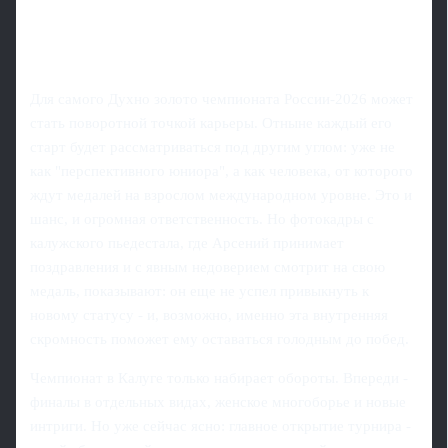
Для самого Духно золото чемпионата России-2026 может
стать поворотной точкой карьеры. Отныне каждый его
старт будет рассматриваться под другим углом: уже не
как "перспективного юниора", а как человека, от которого
ждут медалей на взрослом международном уровне. Это и
шанс, и огромная ответственность. Но фотокадры с
калужского пьедестала, где Арсений принимает
поздравления и с явным недоверием смотрит на свою
медаль, показывают: он еще не успел привыкнуть к
новому статусу - и, возможно, именно эта внутренняя
скромность поможет ему оставаться голодным до побед.
Чемпионат в Калуге только набирает обороты. Впереди -
финалы в отдельных видах, женское многоборье и новые
интриги. Но уже сейчас ясно: главное открытие турнира -