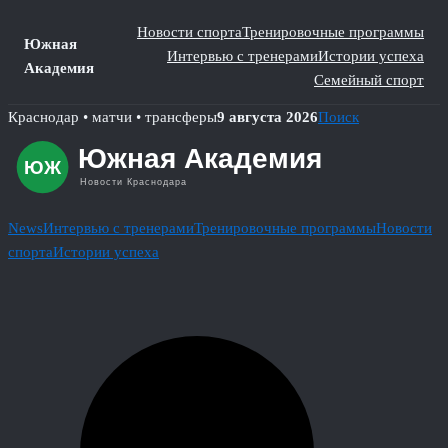
Новости спорта
Тренировочные программы
Южная
Интервью с тренерами
Истории успеха
Академия
Семейный спорт
Skip
Краснодар • матчи • трансферы
9 августа 2026
Поиск
to
content
News
Интервью с тренерами
Тренировочные программы
Новости
спорта
Истории успеха