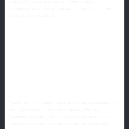
мира. Уже позади командные соревнования и
квалификация, а в центре внимания - борьба за звания
абсолютных чемпионов.
У женщин квалификацию выиграла Анна Калмыкова. Она
опередила главную соперницу Людмилу Рощину
буквально на доли балла - разрыв между ними оказался
минимальным и держал в напряжении до последнего