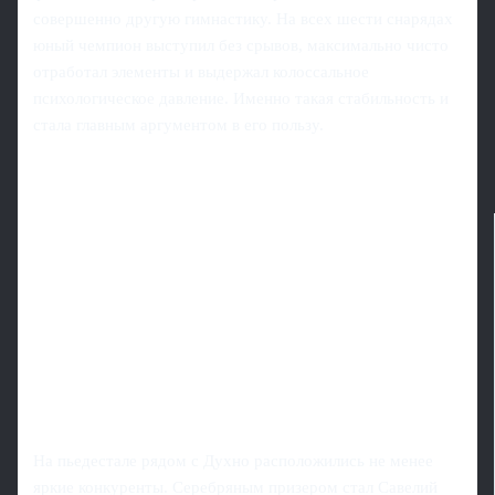
совершенно другую гимнастику. На всех шести снарядах
юный чемпион выступил без срывов, максимально чисто
отработал элементы и выдержал колоссальное
психологическое давление. Именно такая стабильность и
стала главным аргументом в его пользу.
На пьедестале рядом с Духно расположились не менее
яркие конкуренты. Серебряным призером стал Савелий