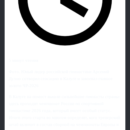
5 минут чтения
Фото. Юный лидер российской гимнастики Арсений
Духно сотворил сенсацию в Калуге и завоевал главное
золото ЧР-2026
В Калуге на помост вышли сильнейшие гимнасты страны:
здесь проходит чемпионат России по спортивной
гимнастике 2026 года, который имеет особый статус.
Итоги этого старта во многом определят, кого тренерский
штаб включит в состав сборной на чемпионаты Европы и