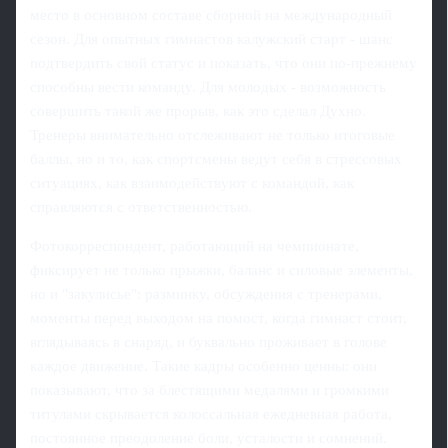
место в основном составе сборной на международный
сезон. Для опытных гимнастов калужский старт - шанс
подтвердить свой статус и показать, что они по‑прежнему
способны вести команду. Для молодых - возможность
совершить такой же прорыв, как это сделал Духно.
Тренеры внимательно отслеживают не только итоговые
баллы, но и то, как спортсмены ведут себя в стрессовых
ситуациях, как взаимодействуют с командой, как
справляются с ответственностью.
Фотокорреспондент, работающий на чемпионате,
фиксирует не только прыжки, баланс и силовые элементы,
но и "закулисье": разминку, обсуждения с тренерами,
моменты перед выходом на помост, когда гимнаст стоит,
вглядываясь в снаряд, и буквально проживает в голове
каждое движение. Такие кадры особенно ценны: они
показывают, что за блестящими медалями и громкими
титулами скрывается колоссальная ежедневная работа,
постоянное преодоление боли, усталости и сомнений.