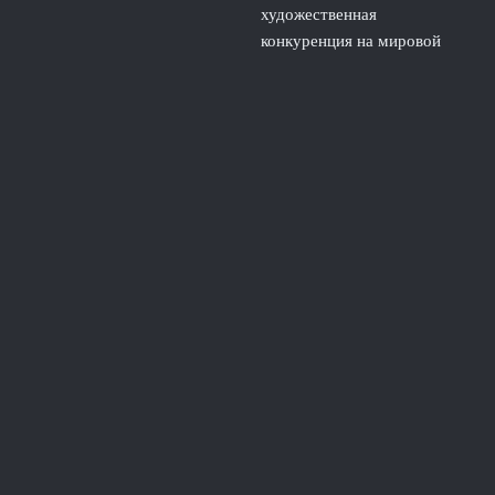
художественная
конкуренция на мировой
арене
5 августа, 2026
Гонка за четверными
калечит юниоров и будущее
российского фигурного
катания
4 августа, 2026
© 2026 Южная Академия
Новости Краснодара
News
Интервью с тренерами
Истории успеха
Новости спорта