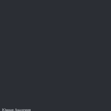
Южная Академия