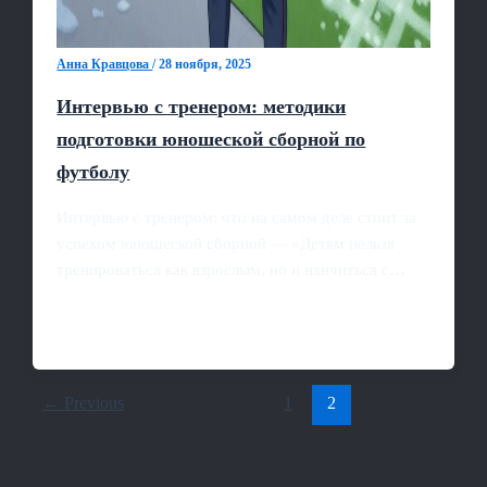
Анна Кравцова
/
28 ноября, 2025
Интервью с тренером: методики
подготовки юношеской сборной по
футболу
Интервью с тренером: что на самом деле стоит за
успехом юношеской сборной — «Детям нельзя
тренироваться как взрослым, но и нянчиться с…
←
Previous
1
2