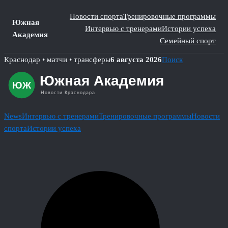
Новости спорта
Тренировочные программы
Южная
Интервью с тренерами
Истории успеха
Академия
Семейный спорт
Skip
Краснодар • матчи • трансферы
6 августа 2026
Поиск
to
content
News
Интервью с тренерами
Тренировочные программы
Новости
спорта
Истории успеха