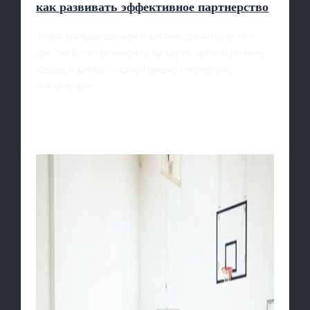
как развивать эффективное партнерство
Зачем вообще школам и клубам дружить друг с
другом Если посмотреть на карту любого региона,
школы и клубы — спортивные, творческие,
технические…