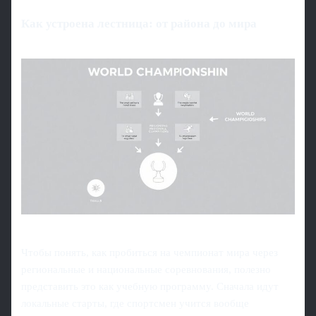
Как устроена лестница: от района до мира
Чтобы понять, как пробиться на чемпионат мира через
региональные и национальные соревнования, полезно
представить это как учебную программу. Сначала идут
локальные старты, где спортсмен учится вообще