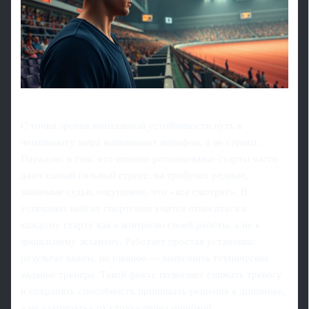
С точки зрения ментальной устойчивости путь к
чемпионату мира напоминает марафон, а не спринт.
Парадокс в том, что именно региональные старты часто
дают самый сильный стресс: на трибунах родные,
знакомые судьи, ощущение, что «все смотрят». В
успешных кейсах спортсмен учится относиться к
каждому старту как к контролю своей работы, а не к
финальному экзамену. Работает простая установка:
результат важен, но главное — выполнить техническое
задание тренера. Такой фокус позволяет снижать тревогу
и сохранять способность принимать решения в динамике,
а не «замирать» от страха перед ошибкой.