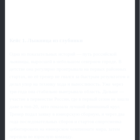
Кейс 1. Лыжница из глубинки
Одна из показательных историй — путь российской
лыжницы, выросшей в небольшом северном городе. В
детстве она регулярно проигрывала на первых районных
стартах, но её тренер не гнался за быстрым результатом и
делал упор на технику хода и выносливость. Уже через
три года она стабильно выигрывала область. Дальше —
участие в первенстве России, где в первый сезон не зашла
даже в топ‑20, зато показала лучший финишный круг.
Тренер подал заявку в юниорскую сборную, и через два
года последовательных сборов и стартов спортсменка
дебютировала на юниорском чемпионате мира, затем
перешла во взрослую команду.