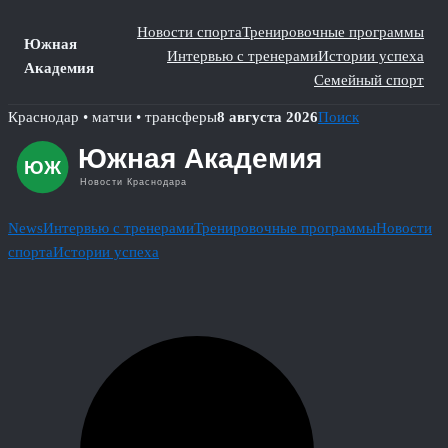
Новости спорта
Тренировочные программы
Южная
Интервью с тренерами
Истории успеха
Академия
Семейный спорт
Skip
Краснодар • матчи • трансферы
8 августа 2026
Поиск
to
content
News
Интервью с тренерами
Тренировочные программы
Новости
спорта
Истории успеха