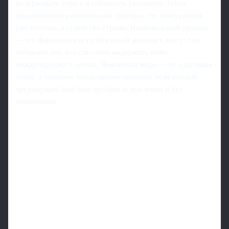
выдерживать стресс и соблюдать регламент. Затем
подключаются региональные турниры, где конкуренция
уже плотнее, а судейство строже. Национальный уровень
— это фактически вступительный экзамен в элиту: там
отбирают тех, кто способен выдержать темп
международного сезона. Чемпионат мира — не отдельная
точка, а логичное продолжение цепочки, если каждый
предыдущий этап был пройден осмысленно и без
самообмана.