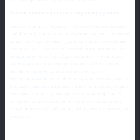
Частые ошибки на пути к мировому уровню
Одна из типичных ловушек — желание ускорить карьеру
любой ценой. Спортсмены и родители стремятся поскорее
попасть на «престижные» турниры, минуя естественные
ступени. Итог — участие без готовности, разочарование
и ощущение «я не тяну». Другая ошибка — недооценка
восстановления: попытки тренироваться семь дней в
неделю, игнорируя сон и питание, приводят к
перетренированности, особенно в подростковом возрасте.
Добавьте сюда бесконтрольные диеты или приём добавок
без врача — и риск травм нарастает лавинообразно. В
историях тех, кто дошёл до чемпионатов мира, почти
всегда присутствует чёткий режим отдыха и медицинский
контроль.