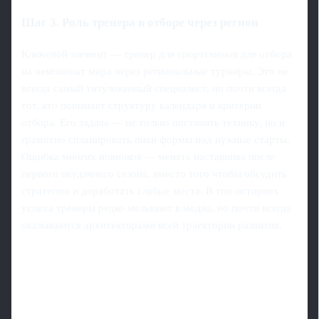
Шаг 3. Роль тренера в отборе через регион
Ключевой элемент — тренер для спортсменов для отбора
на чемпионат мира через региональные турниры. Это не
всегда самый титулованный специалист, но почти всегда
тот, кто понимает структуру календаря и критерии
отбора. Его задача — не только поставить технику, но и
грамотно спланировать пики формы под нужные старты.
Ошибка многих новичков — менять наставника после
первого неудачного сезона, вместо того чтобы обсудить
стратегию и доработать слабые места. В топ‑историях
успеха тренеры редко мелькают в медиа, но почти всегда
оказываются архитекторами всей траектории развития.