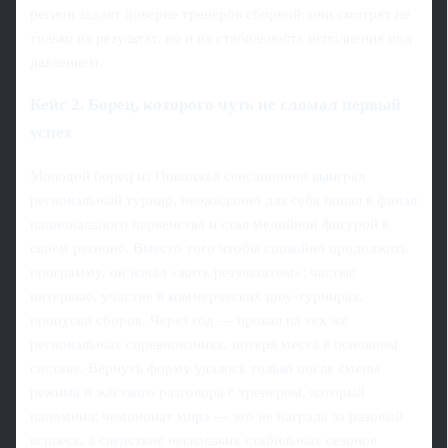
регион задаёт доверие тренеров сборной: они смотрят не
только на результат, но и на стабильность исполнения под
давлением.
Кейс 2. Борец, которого чуть не сломал первый
успех
Молодой борец из Поволжья сенсационно выиграл
региональный турнир, неожиданно для себя попал в финал
национального первенства и стал медийной фигурой в
своём регионе. Вместо того чтобы спокойно продолжить
программу, он начал «жить результатом»: частые
интервью, участие в коммерческих шоу-турнирах,
пропуски сборов. Через год — провал на тех же
региональных соревнованиях, потеря места в основном
составе. Вернуть форму удалось только после смены
режима и жёсткого разговора с тренером, который
напомнил: чемпионат мира — это не награда за разовый
всплеск, а следствие нескольких стабильных сезонов