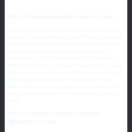
Шаг 1. Реалистичный выбор спорта и уровня
Первое практическое решение — трезво соотнести свои
данные с требованиями вида спорта. В боксе, гимнастике
или фигурном катании возрастной потолок жёстче, чем,
например, в стрельбе или гребле. Истории успеха
показывают: те, кто честно оценивает свои стартовые
условия и не гонится за «модным» направлением, гораздо
чаще доходят до мирового уровня. Здесь важно не просто
любить дисциплину, а понимать, какие временные и
финансовые вложения она потребует, и готовы ли к ним
вы и семья, без иллюзий, что всё решит один «удачный»
сезон.
Шаг 2. Спортивные школы и академии:
фундамент системы