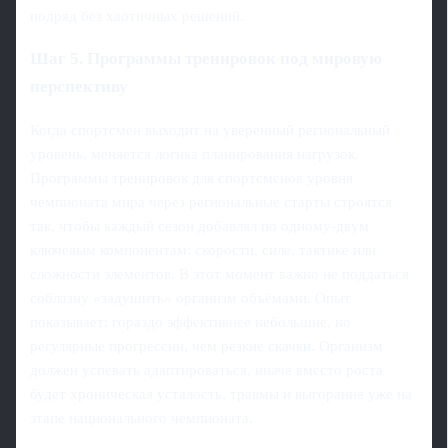
подряд без хаотичных решений.
Шаг 5. Программы тренировок под мировую
перспективу
Когда спортсмен выходит на уверенный региональный
уровень, меняется логика планирования нагрузок.
Программы тренировок для спортсменов уровня
чемпионата мира через региональные старты строятся
так, чтобы каждый сезон добавлял по одному‑двум
ключевым компонентам: скорости, силе, тактике или
сложности элементов. В этот момент важно не поддаться
соблазну «задушить» организм объёмами. Опыт
показывает: гораздо эффективнее небольшие, но
регулярные прогрессии, чем резкие скачки. Организм
должен успевать адаптироваться, иначе вместо роста
будет хроническая усталость, травмы и выгорание уже на
этапе национального чемпионата.