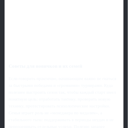
Советы для новичков и их семей
Если говорить практично, начинающим важно не гнаться
за быстрыми победами и «громкими» турнирами. Куда
полезнее выстроить сезон так, чтобы каждый старт имел
понятную цель: отработать тактику, проверить новую
технику, протестировать психологические настройки.
Семья играет роль не «менеджера по медалям», а
стабильного тыла: поддерживать в периоды неудач и не
переоценивать отдельные успехи. Полезно заранее