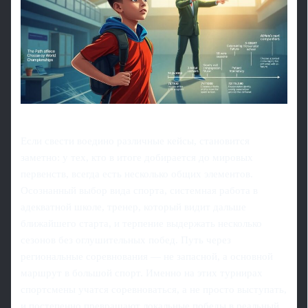
Если свести воедино различные кейсы, становится
заметно: у тех, кто в итоге добирается до мировых
первенств, всегда есть несколько общих элементов.
Осознанный выбор вида спорта, системная работа в
адекватной школе, тренер, который видит дальше
ближайшего старта, и терпение выдержать несколько
сезонов без оглушительных побед. Путь через
региональные соревнования — не запасной, а основной
маршрут в большой спорт. Именно на этих турнирах
спортсмены учатся соревноваться, а не просто выступать,
и постепенно превращают локальные победы в реальный