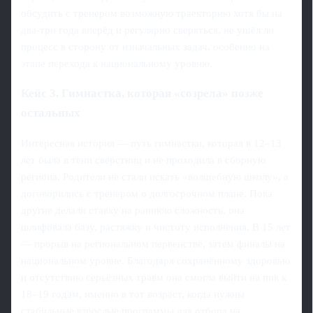
обсудить с тренером возможную траекторию хотя бы на
два‑три года вперёд и регулярно сверяться, не ушёл ли
процесс в сторону от изначальных задач, особенно на
этапе перехода к национальному уровню.
Кейс 3. Гимнастка, которая «созрела» позже
остальных
Интересная история — путь гимнастки, которая в 12–13
лет была в тени сверстниц и не проходила в сборную
региона. Родители не стали искать «волшебную школу», а
договорились с тренером о долгосрочном плане. Пока
другие делали ставку на раннюю сложность, она
шлифовала базу, растяжку и чистоту исполнения. В 15 лет
— прорыв на региональном первенстве, затем финалы на
национальном уровне. Благодаря сохранённому здоровью
и отсутствию серьёзных травм она смогла выйти на пик к
18–19 годам, именно в тот возраст, когда нужны
стабильные взрослые программы для отбора на