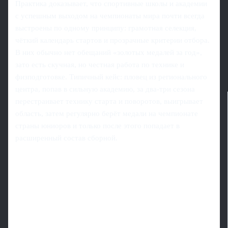
Практика доказывает, что спортивные школы и академии
с успешным выходом на чемпионаты мира почти всегда
выстроены по одному принципу: грамотная селекция,
чёткий календарь стартов и прозрачные критерии отбора.
В них обычно нет обещаний «золотых медалей за год»,
зато есть скучная, но честная работа по технике и
физподготовке. Типичный кейс: пловец из регионального
центра, попав в сильную академию, за два-три сезона
перестраивает технику старта и поворотов, выигрывает
область, затем регулярно берёт медали на чемпионате
страны юниоров и только после этого попадает в
расширенный состав сборной.