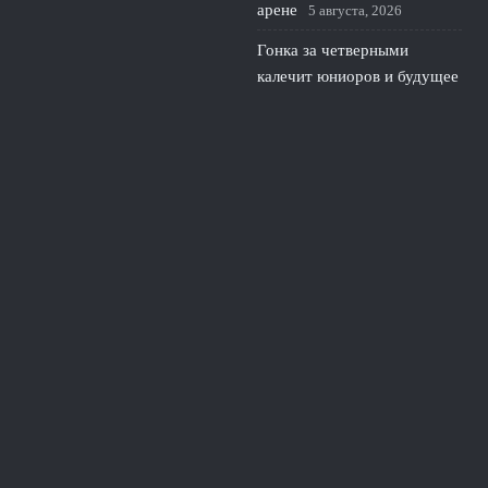
арене
5 августа, 2026
Гонка за четверными
калечит юниоров и будущее
российского фигурного
катания
4 августа, 2026
© 2026 Южная Академия
Новости Краснодара
News
Интервью с тренерами
Истории успеха
Новости спорта
Семейный спорт
Тренировочные программы