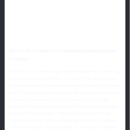
Шаг 4. Подготовка к ключевым региональным
стартам
Подготовка к региональным соревнованиям по спорту для
выхода на чемпионат мира — это, по сути, тренировка
умения показывать максимум в нужный день. Здесь важно
всё: от планирования микроцикла до банальной логистики.
Слишком тяжёлая нагрузка за неделю до старта или
недосып из‑за ночной дороги могут уничтожить месяцы
работы. Частая ошибка — воспринимать область как
«промежуточный» этап и экспериментировать с новыми
элементами в день соревнований. На самом деле именно