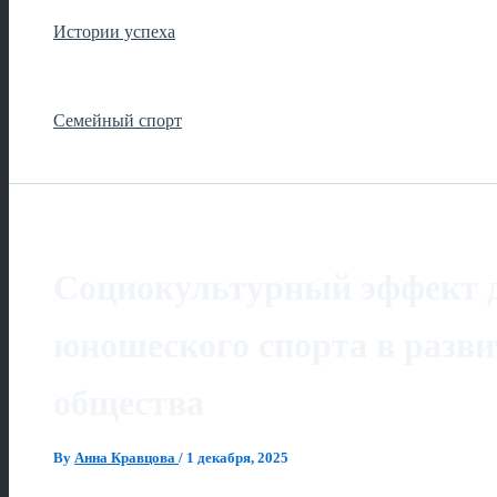
Истории успеха
Семейный спорт
Социокультурный эффект д
юношеского спорта в разви
общества
By
Анна Кравцова
/
1 декабря, 2025