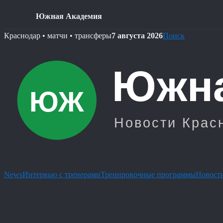
Южная Академия
Skip
Краснодар • матчи • трансферы
7 августа 2026
Поиск
to
content
News
Интервью с тренерами
Тренировочные программы
Новости