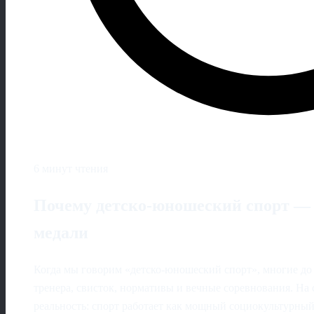
6 минут чтения
Почему детско-юношеский спорт — э
медали
Когда мы говорим «детско-юношеский спорт», многие до 
тренера, свисток, нормативы и вечные соревнования. На 
реальность: спорт работает как мощный социокультурны