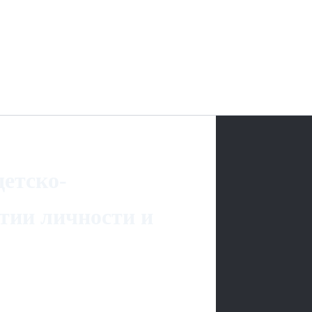
етско-
тии личности и