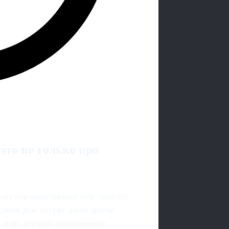
то не только про
сих пор представляют себе строгого
самом деле это уже давно другая
й лифт, который одновременно