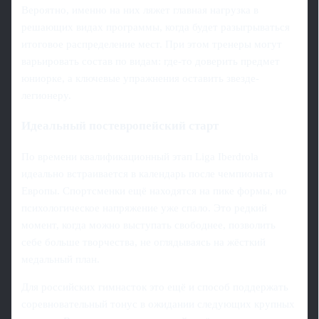
Вероятно, именно на них ляжет главная нагрузка в
решающих видах программы, когда будет разыгрываться
итоговое распределение мест. При этом тренеры могут
варьировать состав по видам: где-то доверить предмет
юниорке, а ключевые упражнения оставить звезде-
легионеру.
Идеальный постевропейский старт
По времени квалификационный этап Liga Iberdrola
идеально встраивается в календарь после чемпионата
Европы. Спортсменки ещё находятся на пике формы, но
психологическое напряжение уже спало. Это редкий
момент, когда можно выступать свободнее, позволить
себе больше творчества, не оглядываясь на жёсткий
медальный план.
Для российских гимнасток это ещё и способ поддержать
соревновательный тонус в ожидании следующих крупных