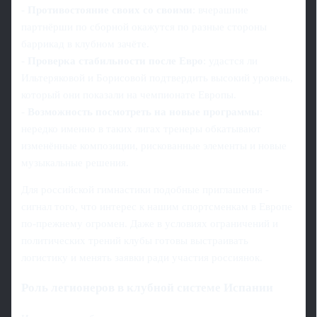
-
Противостояние своих со своими
: вчерашние
партнёрши по сборной окажутся по разные стороны
баррикад в клубном зачёте.
-
Проверка стабильности после Евро
: удастся ли
Ильтеряковой и Борисовой подтвердить высокий уровень,
который они показали на чемпионате Европы.
-
Возможность посмотреть на новые программы
:
нередко именно в таких лигах тренеры обкатывают
изменённые композиции, рискованные элементы и новые
музыкальные решения.
Для российской гимнастики подобные приглашения -
сигнал того, что интерес к нашим спортсменкам в Европе
по-прежнему огромен. Даже в условиях ограничений и
политических трений клубы готовы выстраивать
логистику и менять заявки ради участия россиянок.
Роль легионеров в клубной системе Испании