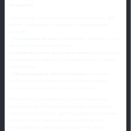
гимнасток
Liga Iberdrola - это не просто коммерческий старт. Для
многих спортсменок он выполняет сразу несколько
функций:
1.
Поддержание формы
после крупных турниров, в том
числе после чемпионата Европы.
2.
Отработка новых программ и связок
в относительно
комфортной атмосфере, без давления статуса "главного
старта сезона".
3.
Международный опыт для юниорок
: в составах
клубов часто выступают юные гимнастки, которые
получают бесценный опыт рядом со звёздами.
Отмечают, что атмосфера на клубных чемпионатах
значительно мягче, чем на официальных первенствах
мира или Европы. В зале царит поддержка, спортсменки
из разных стран общаются между собой, делятся
впечатлениями и иногда даже идеями по музыке и