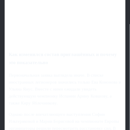
Как изменился состав приглашённых и почему
это показательно
Первоначальная заявка выглядела иначе. В списке
иностранных легионеров значились только Ева Кононова и
Ульяна Янус. Вместе с ними ожидали увидеть
действующую чемпионку Испании Арину Ковшову, а
также Киру Яблочникову.
Однако после впечатляющего выступления Софии
Ильтеряковой и Марии Борисовой на чемпионате Европы
организаторы решили пересмотреть расстановку сил. В