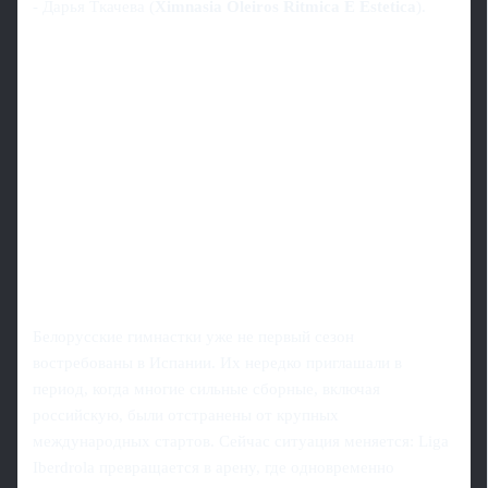
- Дарья Ткачева (
Ximnasia Oleiros Ritmica E Estetica
).
Белорусские гимнастки уже не первый сезон
востребованы в Испании. Их нередко приглашали в
период, когда многие сильные сборные, включая
российскую, были отстранены от крупных
международных стартов. Сейчас ситуация меняется: Liga
Iberdrola превращается в арену, где одновременно