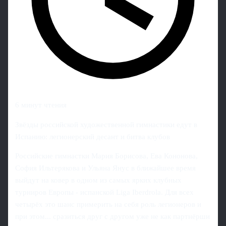
6 минут чтения
Звёзды российской художественной гимнастики едут в
Испанию: легионерский десант и битва клубов
Российские гимнастки Мария Борисова, Ева Кононова,
София Ильтерякова и Ульяна Янус в ближайшее время
выйдут на ковер в одном из самых ярких клубных
турниров Европы - испанской Liga Iberdrola. Для всех
четырёх это шанс примерить на себя роль легионеров и
при этом... сразиться друг с другом уже не как партнёрши