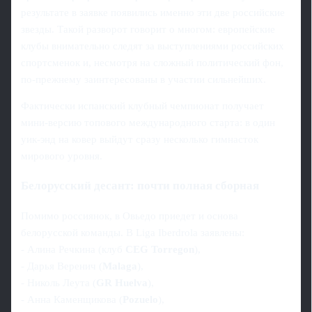
результате в заявке появились именно эти две российские
звезды. Такой разворот говорит о многом: европейские
клубы внимательно следят за выступлениями российских
спортсменок и, несмотря на сложный политический фон,
по-прежнему заинтересованы в участии сильнейших.
Фактически испанский клубный чемпионат получает
мини-версию топового международного старта: в один
уик-энд на ковер выйдут сразу несколько гимнасток
мирового уровня.
Белорусский десант: почти полная сборная
Помимо россиянок, в Овьедо приедет и основа
белорусской команды. В Liga Iberdrola заявлены:
- Алина Речкина (клуб
CEG Torregon
),
- Дарья Веренич (
Malaga
),
- Николь Леута (
GR Huelva
),
- Анна Каменщикова (
Pozuelo
),