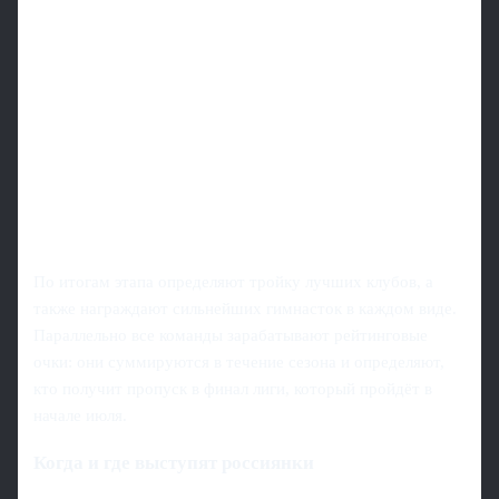
По итогам этапа определяют тройку лучших клубов, а
также награждают сильнейших гимнасток в каждом виде.
Параллельно все команды зарабатывают рейтинговые
очки: они суммируются в течение сезона и определяют,
кто получит пропуск в финал лиги, который пройдёт в
начале июля.
Когда и где выступят россиянки