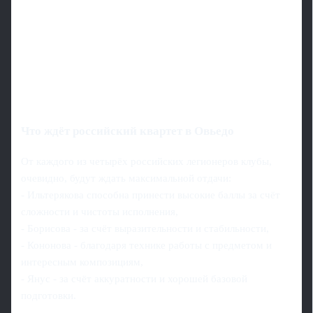
Что ждёт российский квартет в Овьедо
От каждого из четырёх российских легионеров клубы,
очевидно, будут ждать максимальной отдачи:
- Ильтерякова способна принести высокие баллы за счёт
сложности и чистоты исполнения,
- Борисова - за счёт выразительности и стабильности,
- Кононова - благодаря технике работы с предметом и
интересным композициям,
- Янус - за счёт аккуратности и хорошей базовой
подготовки.