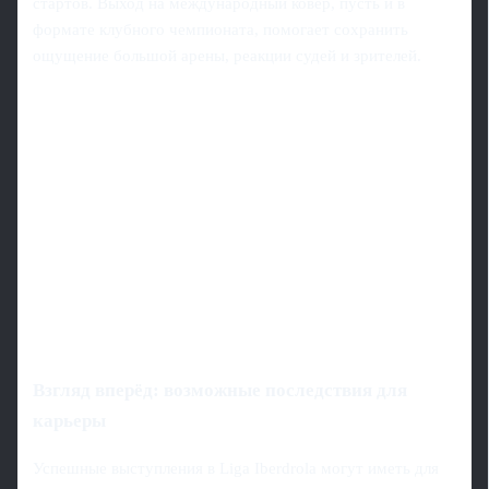
стартов. Выход на международный ковёр, пусть и в
формате клубного чемпионата, помогает сохранить
ощущение большой арены, реакции судей и зрителей.
Взгляд вперёд: возможные последствия для
карьеры
Успешные выступления в Liga Iberdrola могут иметь для