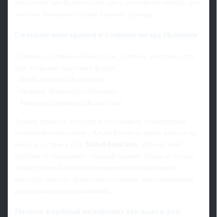
выступают как белорусские, так и российские звёзды, что
заметно повышает общий уровень турнира.
Сильные иностранки и главная звезда Испании
Помимо россиянок и белорусок, в списке участниц есть
ещё несколько заметных фигур:
- Асель Арапова (Киргизия),
- Лилиана Левиньская (Польша),
- Акмарал Ерекешева (Казахстан).
Турнир также не обходится без символа современной
испанской гимнастики - Альба Баутиста вновь выйдет на
ковер в составе клуба
Mabel Benicarlo
. Для местной
публики её появление - главный магнит. Альба не только
лидер сборной, но и воплощение испанской школы:
выразительность, артистизм и сложная композиционная
работа в каждом упражнении.
Почему клубный чемпионат так важен для