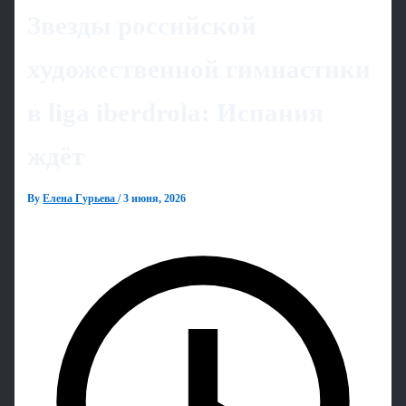
Звезды российской
художественной гимнастики
в liga iberdrola: Испания
ждёт
By
Елена Гурьева
/
3 июня, 2026