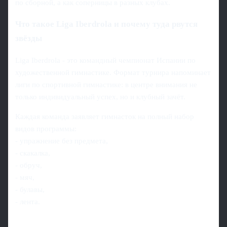
по сборной, а как соперницы в разных клубах.
Что такое Liga Iberdrola и почему туда рвутся
звёзды
Liga Iberdrola - это командный чемпионат Испании по
художественной гимнастике. Формат турнира напоминает
лиги по спортивной гимнастике: в центре внимания не
только индивидуальный успех, но и клубный зачёт.
Каждая команда заявляет гимнасток на полный набор
видов программы:
- упражнение без предмета,
- скакалка,
- обруч,
- мяч,
- булавы,
- лента.