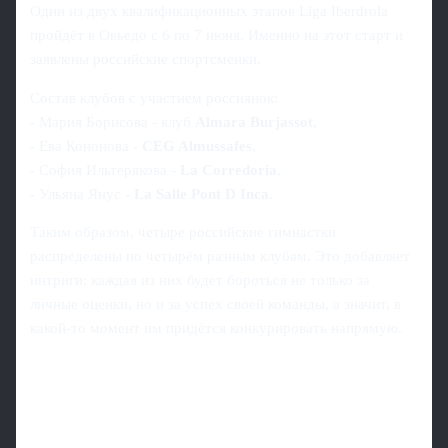
Один из двух квалификационных этапов Liga Iberdrola
пройдёт в Овьедо с 6 по 7 июня. Именно на этот старт и
заявлены российские спортсменки.
Состав клубов с участием россиянок:
- Мария Борисова - клуб
Almara Burjassot
,
- Ева Кононова -
CEG Almussafes
,
- София Ильтерякова -
La Corredoria
,
- Ульяна Янус -
La Salle Pont D Inca
.
Таким образом, четыре российские гимнастки
распределены по четырём разным клубам. Это добавляет
интриги: каждая из них будет бороться не только за
личные оценки, но и за успех своей команды, а значит, в
какой-то момент им придётся конкурировать напрямую.