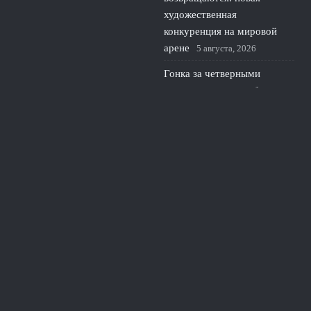
художественная
конкуренция на мировой
арене
5 августа, 2026
Гонка за четверными
калечит юниоров и будущее
российского фигурного
катания
4 августа, 2026
© 2026 Южная Академия
Новости Краснодара
News
Интервью с тренерами
Истории успеха
Новости спорта