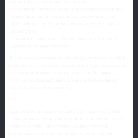
гимнасток долгосрочные последствия:
- укрепление личного бренда на международном уровне,
- новые приглашения от клубов на следующий сезон,
- рост интереса со стороны тренеров и хореографов из
других стран,
- дополнительный опыт работы в разных командах и
адаптации к новым условиям.
Для молодых спортсменок это иногда становится первой
ступенью к полноценной легионерской карьере, когда они
ежегодно подписывают контракты с зарубежными
клубами и совмещают выступления за национальную
сборную и за клубную команду.
***
Liga Iberdrola в Овьедо обещает стать одним из самых
насыщенных и интригующих этапов за последние годы:
сильные составы, сразу несколько звёзд мировой
гимнастики, ожесточённая борьба клубов и тёплая