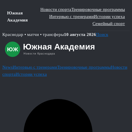
Новости спорта
Тренировочные программы
Южная
Интервью с тренерами
Истории успеха
Академия
Семейный спорт
Skip
Краснодар • матчи • трансферы
10 августа 2026
Поиск
to
content
News
Интервью с тренерами
Тренировочные программы
Новости
спорта
Истории успеха