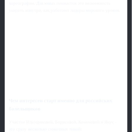
хореографии. Для юных гимнасток это возможность
увидеть изнутри, как работают лидеры мирового уровня.
Чем интересен старт именно для российских
болельщиков
Участие Ильтеряковой, Борисовой, Кононовой и Янус -
это сразу несколько сюжетных линий: