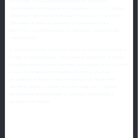
Испанские клубы активно используют механизм
приглашения легионеров: это поднимает статус турнира,
привлекает зрителей и мотивирует местных гимнасток.
Для юных испанок возможность тренироваться и
выступать в одной команде со звёздами - сильнейший
стимул расти.
С другой стороны, клубы не могут полностью полагаться
только на иностранных спортсменок: регламент и логика
развития национальной системы заставляют делать ставку
и на собственных воспитанниц. Поэтому участие
российских и белорусских легионеров не подменяет
местную школу, а скорее подхлёстывает её, создавая
внутреннюю конкуренцию и повышая требования к
уровню исполнения.