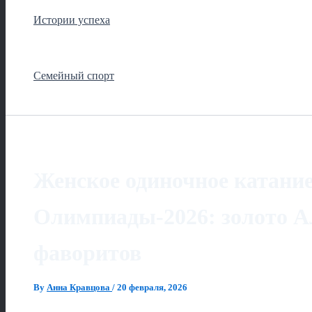
Истории успеха
Семейный спорт
Женское одиночное катани
Олимпиады‑2026: золото А
фаворитов
By
Анна Кравцова
/
20 февраля, 2026