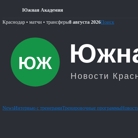
Южная Академия
Skip
Краснодар • матчи • трансферы
8 августа 2026
Поиск
to
content
News
Интервью с тренерами
Тренировочные программы
Новости