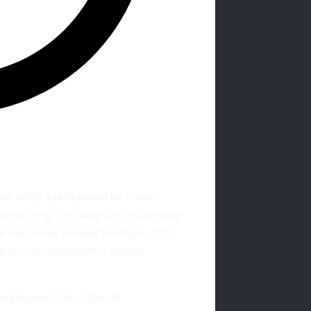
от вечер фиксировали не только
ы и слёзы - те самые детали, которые
ое одиночное катание на Играх‑2026
вал с опустошением, а каждое
американка Алиса Лью. В