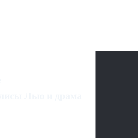
е
лисы Лью и драма