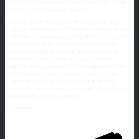
сложнейшие поддержки и прыжки, и каждая такая деталь
требует отточенной командной работы.
«Спящая красавица» уверенно занимает место среди
ведущих ледовых проектов. В ней нет революции, но есть
тщательно выстроенный продукт: сильный каст, известная
музыка, понятный сюжет и заметная режиссура. Для
семьи это безопасный выбор на праздник, для фаната
фигурного катания – повод рассмотреть любимых
спортсменов в другом амплуа и искать скрытые смыслы.
А для самих участников – возможность показать, что
даже за пределами соревнований фигурное катание
остается тем же сложным и рискованным искусством, где
красота часто стоит очень дорого.
Поделиться