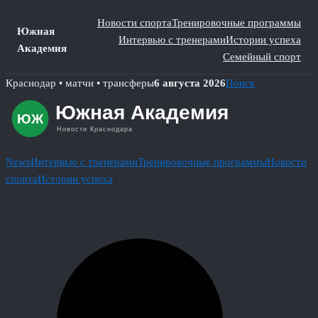
Новости спорта
Тренировочные программы
Южная
Интервью с тренерами
Истории успеха
Академия
Семейный спорт
Skip
Краснодар • матчи • трансферы
6 августа 2026
Поиск
to
content
News
Интервью с тренерами
Тренировочные программы
Новости
спорта
Истории успеха