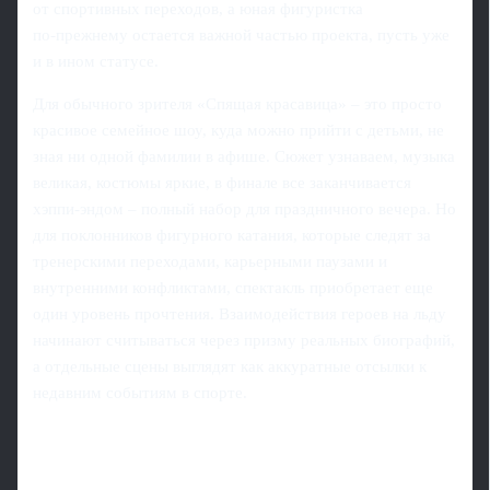
от спортивных переходов, а юная фигуристка
по‑прежнему остается важной частью проекта, пусть уже
и в ином статусе.
Для обычного зрителя «Спящая красавица» – это просто
красивое семейное шоу, куда можно прийти с детьми, не
зная ни одной фамилии в афише. Сюжет узнаваем, музыка
великая, костюмы яркие, в финале все заканчивается
хэппи-эндом – полный набор для праздничного вечера. Но
для поклонников фигурного катания, которые следят за
тренерскими переходами, карьерными паузами и
внутренними конфликтами, спектакль приобретает еще
один уровень прочтения. Взаимодействия героев на льду
начинают считываться через призму реальных биографий,
а отдельные сцены выглядят как аккуратные отсылки к
недавним событиям в спорте.