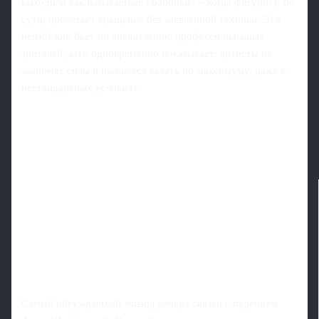
выходили так называемые «бабочки» – когда фигурист, по
сути, пролетает вращение без заявленной техники. Это
неизбежно бьет по впечатлению профессиональных
зрителей, зато одновременно показывает: артисты не
экономят силы и пытаются катать по максимуму, даже в
нестандартных условиях.
Самый обсуждаемый эпизод вечера связан с падением