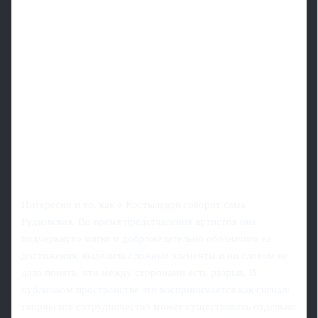
Интересно и то, как о Костылевой говорит сама
Рудковская. Во время представления артистов она
подчеркнуто мягко и доброжелательно обозначила ее
достижения, выделила сложные элементы и ни словом не
дала понять, что между сторонами есть разрыв. В
публичном пространстве это воспринимается как сигнал:
творческое сотрудничество может существовать отдельно