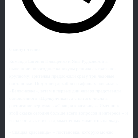
6 минут чтения
Команда Евгения Плющенко и Яны Рудковской в
нынешние новогодние каникулы решила сыграть по-
крупному: зрителям предложили сразу три ледовые
постановки. Под конец декабря на афишах появилась
«Белоснежка», затем в первые дни января представили
обновленного «Щелкунчика», а с пятого числа в
расписание вернулась «Спящая красавица». Именно к
этой сказке сегодня больше всего вопросов и интереса – и
из‑за состава, и из‑за драматичных моментов на льду.
«Спящая красавица» – постановка, которую можно