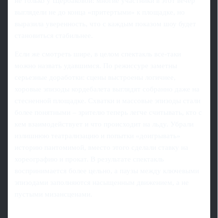
не только у Щербаковой: многие участники в этот вечер
выглядели не до конца «притертыми» к площадке, но
выразила уверенность, что с каждым показом шоу будет
становиться стабильнее.
Если же смотреть шире, в целом спектакль все-таки
можно назвать удавшимся. По режиссуре заметны
серьезные доработки: сцены выстроены логичнее,
хоровые эпизоды кордебалета выглядят собранно даже на
стесненной площадке. Схватки и массовые эпизоды стали
более понятными – зрителю теперь легче считывать, кто с
кем взаимодействует и что происходит на льду. Убрали
излишнюю театрализацию и попытки «доигрывать»
историю пантомимой, вместо этого сделали ставку на
хореографию и прокат. В результате спектакль
воспринимается более цельно, а паузы между ключевыми
эпизодами заполняются насыщенным движением, а не
пустыми мизансценами.