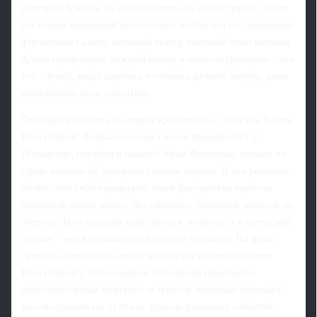
Дмитрия Алиева, но недооценить его вклад трудно. Даже
несколько появлений достаточно, чтобы зал его запомнил:
фирменное сальто, мощный выезд, высокий темп катания.
Алиев превращает каждый выход в мини-аттракцион – это
тот случай, когда харизма и техника делают любую, даже
небольшую, роль заметной.
Отдельная интрига «Спящей красавицы» – участие Елены
Костылевой. Формально она уже не тренируется у
Плющенко, перейдя в школу Софьи Федченко, однако на
сцене именно ей доверена главная партия. И это решение
полностью себя оправдало: юная фигуристка провела
спектакль очень ровно, без срывов, с большим запасом по
энергии. В ее катании чувствуется легкость, а в актерской
подаче – неожиданная для возраста зрелость. На фоне
громких новостей о смене школы все взаимодействия
Костылевой с Александром Плющенко приобрели
дополнительный подтекст, и зритель невольно начинает
рассматривать их дуэт как зеркало реальных событий.