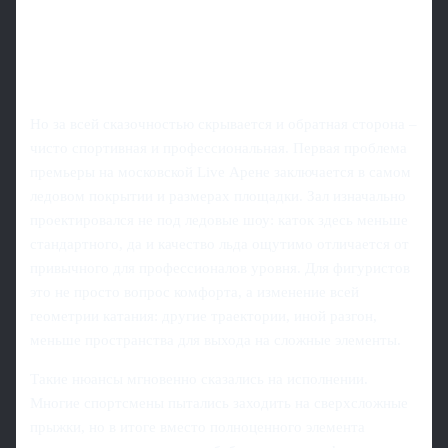
Но за всей сказочностью скрывается и обратная сторона –
чисто спортивная и профессиональная. Первая проблема
премьеры на московской Live Арене заключается в самом
ледовом покрытии и размерах площадки. Зал изначально
проектировался не под ледовые шоу: каток здесь меньше
стандартного, да и качество льда ощутимо отличается от
привычного для профессионалов уровня. Для фигуристов
это не просто вопрос комфорта, а изменение всей
геометрии катания: другие траектории, иной разгон,
меньше пространства для выхода на сложные элементы.
Такие нюансы мгновенно сказались на исполнении.
Многие спортсмены пытались заходить на сверхсложные
прыжки, но в итоге вместо полноценного элемента