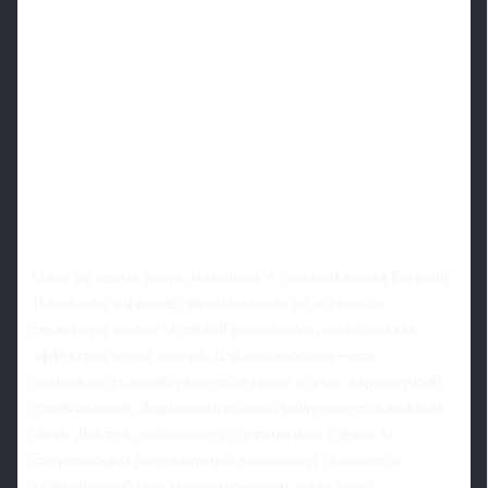
Один из самых ярких моментов – сольный выход Евгения
Плющенко в финале. Формально он не встроен в
сюжетную линию «Спящей красавицы», но подан как
эффектная точка вечера. Для поклонников – это
возможность вновь увидеть легенду в деле: характерный
стиль катания, фирменная подача, уверенность в каждом
шаге. Для тех, кто пришел с детьми и не следит за
спортивными результатами, этот номер становится
кульминацией шоу и напоминанием, ради чего,