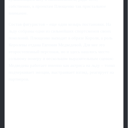
собственно, к проектам Плющенко так пристальное
внимание.
Состав фигуристов – еще один козырь постановки. На
льду собраны одни из сильнейших спортсменов своих
поколений. Плющенко выходит в образе Короля, а роль
Королевы отдана Евгении Медведевой. Для нее это
второстепенный персонаж, но и здесь нашлось место
сольному номеру и нескольким выразительным сценам:
Медведева работает именно как актриса на льду – тонко
подчеркивает эмоции, выстраивает взгляд, реагирует на
партнеров.