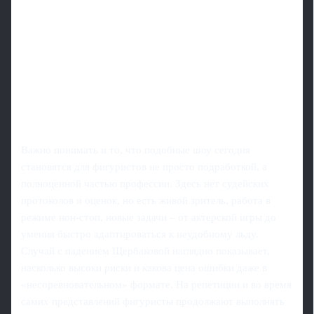
Важно понимать и то, что подобные шоу сегодня
становятся для фигуристов не просто подработкой, а
полноценной частью профессии. Здесь нет судейских
протоколов и оценок, но есть живой зритель, работа в
режиме нон-стоп, новые задачи – от актерской игры до
умения быстро адаптироваться к неудобному льду.
Случай с падением Щербаковой наглядно показывает,
насколько высоки риски и какова цена ошибки даже в
«несоревновательном» формате. На репетиции и во время
самих представлений фигуристы продолжают выполнять