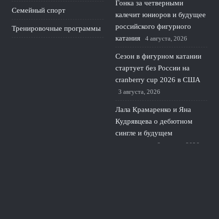
Гонка за четверными
Семейный спорт
калечит юниоров и будущее
российского фигурного
Тренировочные программы
катания
4 августа, 2026
Сезон в фигурном катании
стартует без России на
cranberry cup 2026 в США
3 августа, 2026
Лала Крамаренко и Яна
Кудрявцева о дебютном
сингле и будущем
гимнастики
2 августа, 2026
МОК: санкции ЕС против
Дегтярева не меняют
отношения с Олимпийским
комитетом России
1 августа,
2026