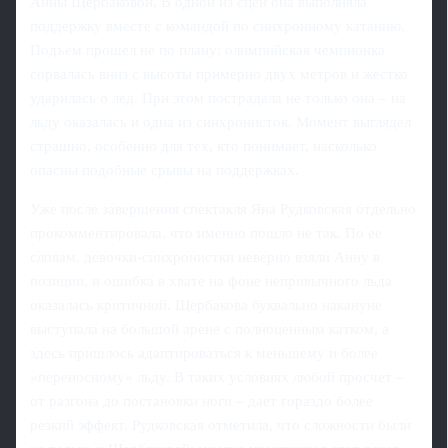
Анны Щербаковой. В одной из сцен она выполняла
поддержку вместе с командой по синхронному катанию.
Подъем прошел не по плану: олимпийская чемпионка
сорвалась вниз с высоты примерно двух метров и жестко
ударилась о лед. При этом пострадала не только она – на
льду оказалась и одна из синхронисток. Момент выглядел
страшно, особенно для тех, кто понимает, насколько
опасны подобные срывы на поддержках.
Уже после завершения спектакля Яна Рудковская отдельно
прокомментировала, что именно пошло не так. По ее
словам, девочки-синхронистки неверно взяли Анну в
позиции, и ошибка в хвате на фоне непривычного льда
оказалась критичной. Щербакова буквально накануне
выступала на большой арене с полноценным катком, а
здесь пришлось адаптироваться к меньшему и более
«переносному» льду. В таких условиях любой просчет –
от разгона до постановки ноги – дает гораздо более
резкий эффект. Рудковская отметила, что сложности были