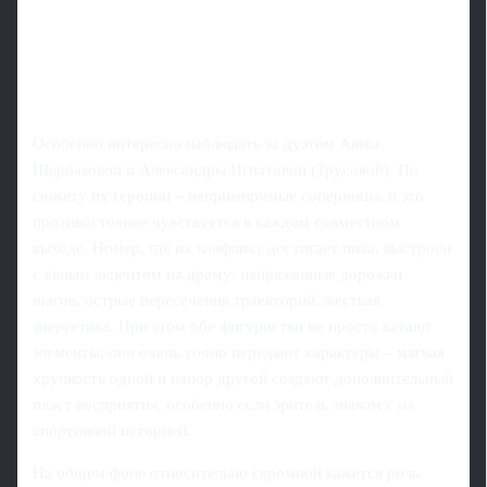
Особенно интересно наблюдать за дуэтом Анны
Щербаковой и Александры Игнатовой (Трусовой). По
сюжету их героини – непримиримые соперницы, и это
противостояние чувствуется в каждом совместном
выходе. Номер, где их конфликт достигает пика, выстроен
с явным акцентом на драму: напряженные дорожки
шагов, острые пересечения траекторий, жесткая
энергетика. При этом обе фигуристки не просто катают
элементы, они очень точно передают характеры – мягкая
хрупкость одной и напор другой создают дополнительный
пласт восприятия, особенно если зритель знаком с их
спортивной историей.
На общем фоне относительно скромной кажется роль