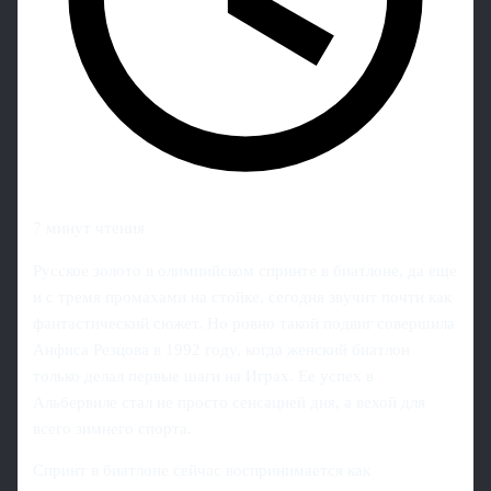
7 минут чтения
Русское золото в олимпийском спринте в биатлоне, да еще
и с тремя промахами на стойке, сегодня звучит почти как
фантастический сюжет. Но ровно такой подвиг совершила
Анфиса Резцова в 1992 году, когда женский биатлон
только делал первые шаги на Играх. Ее успех в
Альбервиле стал не просто сенсацией дня, а вехой для
всего зимнего спорта.
Спринт в биатлоне сейчас воспринимается как