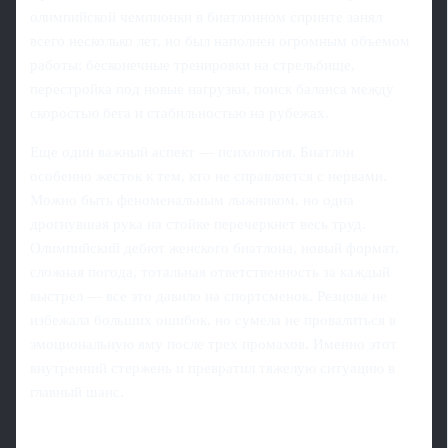
олимпийской чемпионки в биатлонном спринте занял
всего несколько лет, но был наполнен огромным объемом
работы: бесконечные тренировки на стрельбище,
перестройка под новые нагрузки, поиск баланса между
скоростью бега и стабильностью на рубежах.
Еще один важный аспект — психология. Биатлон
особенно жесток к тем, кто не справляется с нервами.
Можно быть феноменальным лыжником, но одна
дрогнувшая рука на стойке перечеркнет весь труд.
Олимпийский дебют женского биатлона, новый формат,
сложная погода, тотальная ответственность за каждый
выстрел — все это давило на спортсменок. Резцова не
избежала больших ошибок, но сумела не провалиться в
эмоциональную яму после трех промахов. Именно этот
внутренний стержень и превратил тяжелую ситуацию в
главный шанс.