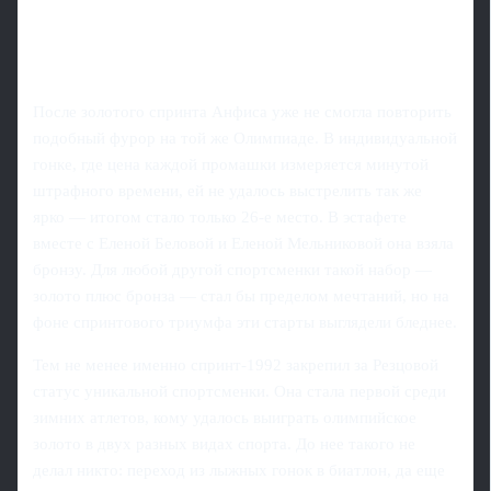
После золотого спринта Анфиса уже не смогла повторить
подобный фурор на той же Олимпиаде. В индивидуальной
гонке, где цена каждой промашки измеряется минутой
штрафного времени, ей не удалось выстрелить так же
ярко — итогом стало только 26-е место. В эстафете
вместе с Еленой Беловой и Еленой Мельниковой она взяла
бронзу. Для любой другой спортсменки такой набор —
золото плюс бронза — стал бы пределом мечтаний, но на
фоне спринтового триумфа эти старты выглядели бледнее.
Тем не менее именно спринт-1992 закрепил за Резцовой
статус уникальной спортсменки. Она стала первой среди
зимних атлетов, кому удалось выиграть олимпийское
золото в двух разных видах спорта. До нее такого не
делал никто: переход из лыжных гонок в биатлон, да еще