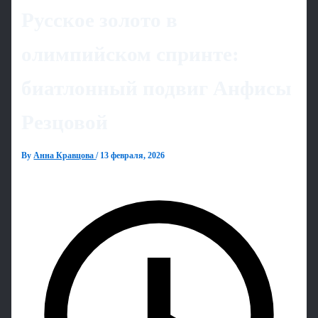
Русское золото в
олимпийском спринте:
биатлонный подвиг Анфисы
Резцовой
By
Анна Кравцова
/
13 февраля, 2026