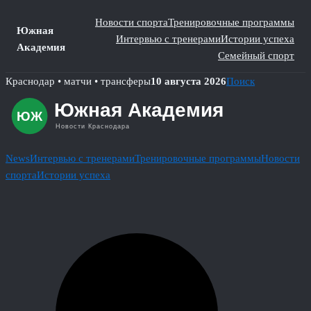
Новости спорта
Тренировочные программы
Южная
Интервью с тренерами
Истории успеха
Академия
Семейный спорт
Skip
Краснодар • матчи • трансферы
10 августа 2026
Поиск
to
content
News
Интервью с тренерами
Тренировочные программы
Новости
спорта
Истории успеха