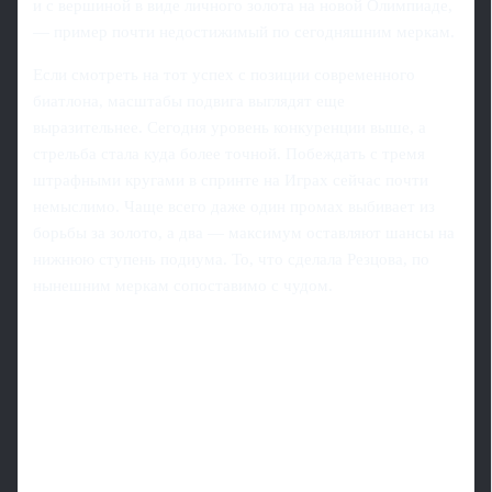
и с вершиной в виде личного золота на новой Олимпиаде,
— пример почти недостижимый по сегодняшним меркам.
Если смотреть на тот успех с позиции современного
биатлона, масштабы подвига выглядят еще
выразительнее. Сегодня уровень конкуренции выше, а
стрельба стала куда более точной. Побеждать с тремя
штрафными кругами в спринте на Играх сейчас почти
немыслимо. Чаще всего даже один промах выбивает из
борьбы за золото, а два — максимум оставляют шансы на
нижнюю ступень подиума. То, что сделала Резцова, по
нынешним меркам сопоставимо с чудом.