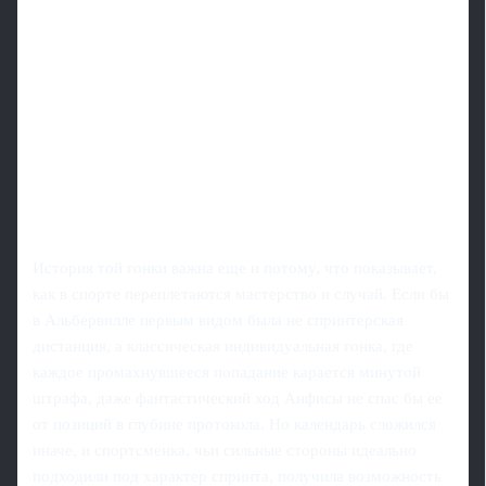
История той гонки важна еще и потому, что показывает,
как в спорте переплетаются мастерство и случай. Если бы
в Альбервилле первым видом была не спринтерская
дистанция, а классическая индивидуальная гонка, где
каждое промахнувшееся попадание карается минутой
штрафа, даже фантастический ход Анфисы не спас бы ее
от позиций в глубине протокола. Но календарь сложился
иначе, и спортсменка, чьи сильные стороны идеально
подходили под характер спринта, получила возможность