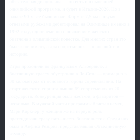
обязательная дисциплина — он есть и в нынешней
олимпийской программе, и будет в Италии-2026. Но в
начале 90-х все было иначе. Формат 7,5 км с двумя
огневыми рубежами дебютировал на Олимпиаде именно в
1992 году, одновременно с появлением женского
биатлона в олимпийской повестке. Для многих стран это
был эксперимент, а для спортсменок — шанс войти в
историю.
Игры проходили во французском Альбервиле, а
биатлонную трассу обустроили в Ле-Сези — примерно в
30 километрах от основного города соревнований. На
старт женского спринта вышло 69 спортсменок из 20
государств. Конкуренция была жесткой, а фаворитов —
несколько. В мужской части программы блистал немец
Марк Кирхнер, у женщин же на первую роль
претендовали сразу пять–шесть биатлонисток. Среди них
была и Анфиса Резцова, представлявшая Объединенную
команду.