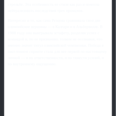
стрельбе. Эта особенность ее стиля как раз и помогла
нейтрализовать последствия трех промахов.
Интересно и то, как сама Резцова сравнивала свои две
олимпийские вершины — в Калгари и в Альбервилле. В
1988 году она выигрывала эстафету, разделяя успех с
командой и, по ее признанию, толком не осознавая, что
именно значит титул олимпийской чемпионки. Победа в
биатлонном спринте стала для нее первой по-настоящему
личной — и по ответственности, и по тяжести усилий, и
по внутреннему ощущению.