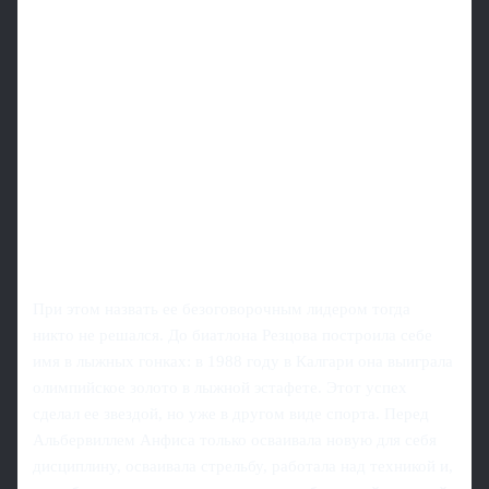
При этом назвать ее безоговорочным лидером тогда
никто не решался. До биатлона Резцова построила себе
имя в лыжных гонках: в 1988 году в Калгари она выиграла
олимпийское золото в лыжной эстафете. Этот успех
сделал ее звездой, но уже в другом виде спорта. Перед
Альбервиллем Анфиса только осваивала новую для себя
дисциплину, осваивала стрельбу, работала над техникой и,