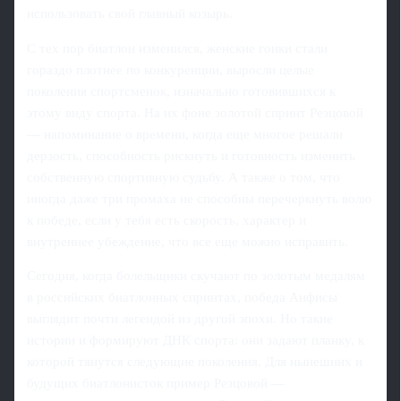
использовать свой главный козырь.
С тех пор биатлон изменился, женские гонки стали
гораздо плотнее по конкуренции, выросли целые
поколения спортсменок, изначально готовившихся к
этому виду спорта. На их фоне золотой спринт Резцовой
— напоминание о времени, когда еще многое решали
дерзость, способность рискнуть и готовность изменить
собственную спортивную судьбу. А также о том, что
иногда даже три промаха не способны перечеркнуть волю
к победе, если у тебя есть скорость, характер и
внутреннее убеждение, что все еще можно исправить.
Сегодня, когда болельщики скучают по золотым медалям
в российских биатлонных спринтах, победа Анфисы
выглядит почти легендой из другой эпохи. Но такие
истории и формируют ДНК спорта: они задают планку, к
которой тянутся следующие поколения. Для нынешних и
будущих биатлонисток пример Резцовой —