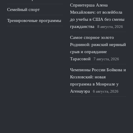
Спринтерша Алена
Семейный спорт
Михайлович: от волейбола
до учебы в США без смены
Тренировочные программы
гражданства
8 августа, 2026
Самое спорное золото
Родниной: рижский нервный
срыв и оправдание
Тарасовой
7 августа, 2026
Чемпионы России Бойкова и
Козловский: новая
программа в Монреале у
Агенауэра
6 августа, 2026
Русские гимнастки
возвращаются: новая
художественная
конкуренция на мировой
арене
5 августа, 2026