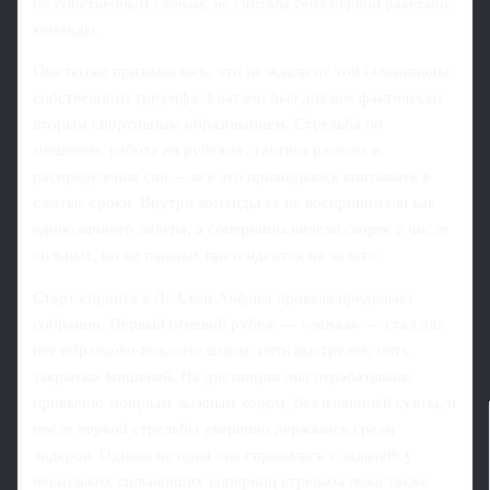
по собственным словам, не считала себя первой ракеткой
команды.
Она позже признавалась, что не ждала от той Олимпиады
собственного триумфа. Биатлон был для нее фактически
вторым спортивным образованием. Стрельба по
мишеням, работа на рубежах, тактика разгона и
распределения сил — все это приходилось впитывать в
сжатые сроки. Внутри команды ее не воспринимали как
единоличного лидера, а соперницы видели скорее в числе
сильных, но не главных претенденток на золото.
Старт спринта в Ле-Сези Анфиса провела предельно
собранно. Первый огневой рубеж — «лежка» — стал для
нее образцово-показательным: пять выстрелов, пять
закрытых мишеней. На дистанции она отрабатывала
привычно мощным лыжным ходом, без излишней суеты, и
после первой стрельбы уверенно держалась среди
лидеров. Однако не одна она справилась с задачей: у
нескольких сильнейших соперниц стрельба лежа также