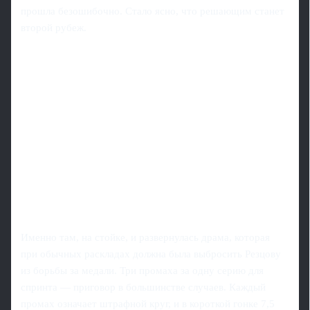
прошла безошибочно. Стало ясно, что решающим станет
второй рубеж.
Именно там, на стойке, и развернулась драма, которая
при обычных раскладах должна была выбросить Резцову
из борьбы за медали. Три промаха за одну серию для
спринта — приговор в большинстве случаев. Каждый
промах означает штрафной круг, и в короткой гонке 7,5