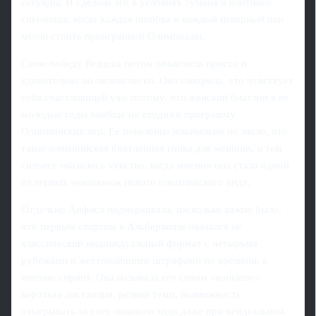
секунды. И сделала это в условиях тумана и плотного
снегопада, когда каждая ошибка и каждый неверный шаг
могли стоить проигранной Олимпиады.
Свою победу Резцова потом объясняла просто и
удивительно по-человечески. Она говорила, что чувствует
себя счастливицей уже потому, что женский биатлон в ее
молодые годы вообще не входил в программу
Олимпийских игр. Ее поколение изначально не знало, что
такое олимпийская биатлонная гонка для женщин, и тем
сильнее оказалось чувство, когда именно она стала одной
из первых чемпионок нового олимпийского вида.
Отдельно Анфиса подчеркивала, насколько важно было,
что первым стартом в Альбервилле оказался не
классический индивидуальный формат с четырьмя
рубежами и жесточайшими штрафами по времени, а
именно спринт. Она называла его своим «коньком»:
короткая дистанция, резкий темп, возможность
отыгрывать за счет лыжного хода даже при неидеальной