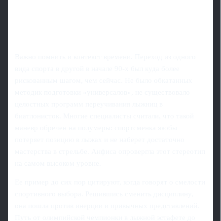
Важно помнить и контекст времени. Переход из одного
вида спорта в другой в начале 90‑х был куда более
рискованным шагом, чем сейчас. Не было обкатанных
методик подготовки «универсалов», не существовало
целостных программ переучивания лыжниц в
биатлонисток. Многие специалисты считали, что такой
маневр обречен на полумеры: спортсменка якобы
потеряет позицию в лыжах и не наберет достаточно
мастерства в стрельбе. Анфиса опровергла этот стереотип
на самом высоком уровне.
Ее пример до сих пор цитируют, когда говорят о смелости
спортивного выбора. Решившись сменить дисциплину,
она пошла против инерции и привычных представлений.
Путь от олимпийской чемпионки в лыжной эстафете до