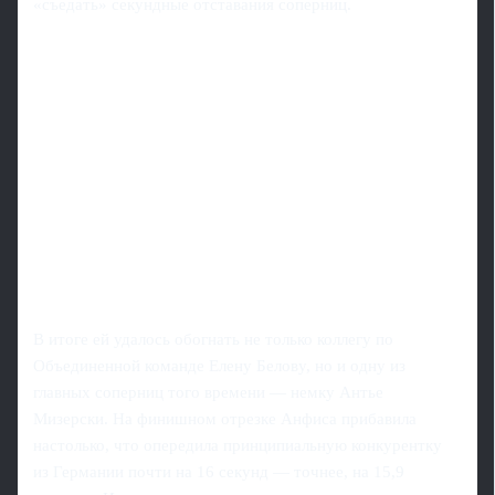
«съедать» секундные отставания соперниц.
В итоге ей удалось обогнать не только коллегу по
Объединенной команде Елену Белову, но и одну из
главных соперниц того времени — немку Антье
Мизерски. На финишном отрезке Анфиса прибавила
настолько, что опередила принципиальную конкурентку
из Германии почти на 16 секунд — точнее, на 15,9