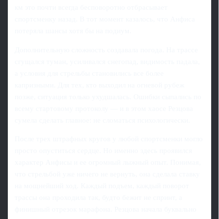
км это почти всегда бесповоротно отбрасывает
спортсменку назад. В тот момент казалось, что Анфиса
потеряла шансы хотя бы на подиум.
Дополнительную сложность создавала погода. На трассе
сгущался туман, усиливался снегопад, видимость падала,
а условия для стрельбы становились все более
капризными. Для тех, кто выходил на огневой рубеж
позже, ситуация только ухудшалась. Ошибки сыпались по
всему стартовому протоколу — и в этом хаосе Резцова
сумела сделать главное: не сломаться психологически.
После трех штрафных кругов у любой спортсменки могло
просто опуститься сердце. Но именно здесь проявился
характер Анфисы и ее огромный лыжный опыт. Понимая,
что стрельбой уже ничего не вернуть, она сделала ставку
на мощнейший ход. Каждый подъем, каждый поворот
трассы она проходила так, будто бежит не спринт, а
финишный отрезок марафона. Резцова начала буквально