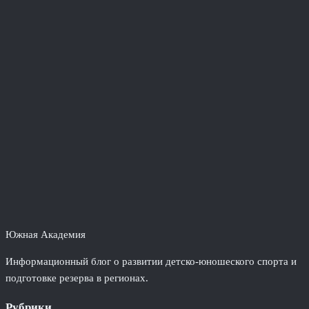
Южная Академия
Информационный блог о развитии детско-юношеского спорта и
подготовке резерва в регионах.
Рубрики