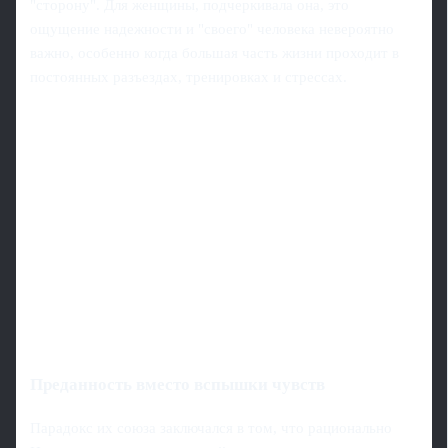
"сторону". Для женщины, подчеркивала она, это
ощущение надежности и "своего" человека невероятно
важно, особенно когда большая часть жизни проходит в
постоянных разъездах, тренировках и стрессах.
Преданность вместо вспышки чувств
Парадокс их союза заключался в том, что рационально