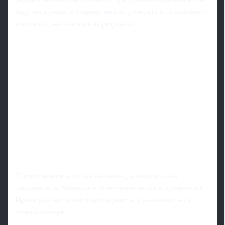
льду напарника, которому можно доверять в сложнейших
элементах, не опасаясь за результат.
С этого момента эмоциональная дистанция стала
сокращаться. Зайцев все отчетливее начался проявлять к
Ирине уже не только благодарность и уважение, но и
личный интерес.