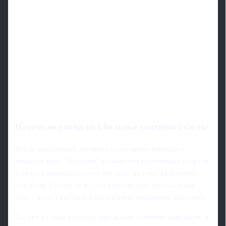
Почему не сложилось большое семейное счастье
После завершения активной спортивной карьеры и
попытки жить "обычной" жизнью без постоянных стартов
и сборов выяснилось, что вне льда их союз куда менее
устойчив. Общая цель - победы, медали, преодоление
себя - перестала быть главным объединяющим фактором.
То, что на льду казалось идеальным взаимопониманием, в