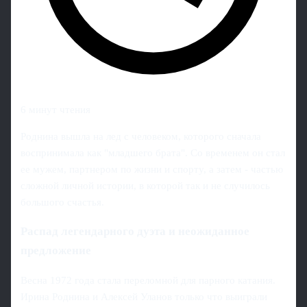
6 минут чтения
Роднина вышла на лед с человеком, которого сначала
воспринимала как "младшего брата". Со временем он стал
ее мужем, партнером по жизни и спорту, а затем - частью
сложной личной истории, в которой так и не случилось
большого счастья.
Распад легендарного дуэта и неожиданное
предложение
Весна 1972 года стала переломной для парного катания.
Ирина Роднина и Алексей Уланов только что выиграли