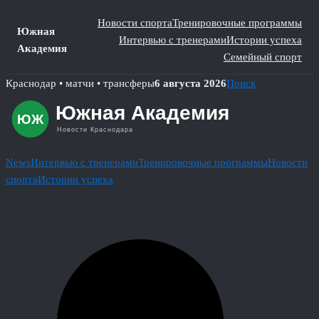
Новости спорта
Тренировочные программы
Южная
Интервью с тренерами
Истории успеха
Академия
Семейный спорт
Skip
Краснодар • матчи • трансферы
6 августа 2026
Поиск
to
content
News
Интервью с тренерами
Тренировочные программы
Новости
спорта
Истории успеха