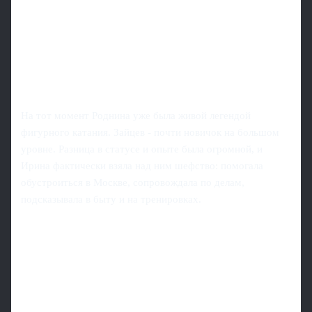
На тот момент Роднина уже была живой легендой
фигурного катания. Зайцев - почти новичок на большом
уровне. Разница в статусе и опыте была огромной, и
Ирина фактически взяла над ним шефство: помогала
обустроиться в Москве, сопровождала по делам,
подсказывала в быту и на тренировках.