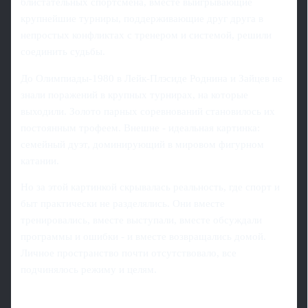
блистательных спортсмена, вместе выигрывающие
крупнейшие турниры, поддерживающие друг друга в
непростых конфликтах с тренером и системой, решили
соединить судьбы.
До Олимпиады-1980 в Лейк-Плэсиде Роднина и Зайцев не
знали поражений в крупных турнирах, на которые
выходили. Золото парных соревнований становилось их
постоянным трофеем. Внешне - идеальная картинка:
семейный дуэт, доминирующий в мировом фигурном
катании.
Но за этой картинкой скрывалась реальность, где спорт и
быт практически не разделялись. Они вместе
тренировались, вместе выступали, вместе обсуждали
программы и ошибки - и вместе возвращались домой.
Личное пространство почти отсутствовало, все
подчинялось режиму и целям.