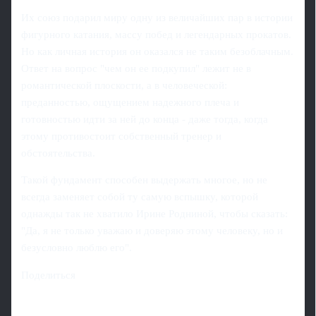
Их союз подарил миру одну из величайших пар в истории
фигурного катания, массу побед и легендарных прокатов.
Но как личная история он оказался не таким безоблачным.
Ответ на вопрос "чем он ее подкупил" лежит не в
романтической плоскости, а в человеческой:
преданностью, ощущением надежного плеча и
готовностью идти за ней до конца - даже тогда, когда
этому противостоит собственный тренер и
обстоятельства.
Такой фундамент способен выдержать многое, но не
всегда заменяет собой ту самую вспышку, которой
однажды так не хватило Ирине Родниной, чтобы сказать:
"Да, я не только уважаю и доверяю этому человеку, но и
безусловно люблю его".
Поделиться