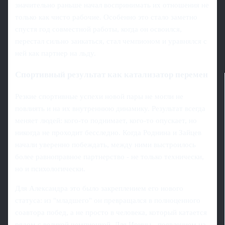
значительно раньше начал воспринимать их отношения не
только как чисто рабочие. Особенно это стало заметно
спустя год совместной работы, когда он освоился,
перестал сильно заикаться, стал чемпионом и уравнялся с
ней как партнер на льду.
Спортивный результат как катализатор перемен
Резкие спортивные успехи новой пары не могли не
повлиять и на их внутреннюю динамику. Результат всегда
меняет людей: кого-то поднимает, кого-то опускает, но
никогда не проходит бесследно. Когда Роднина и Зайцев
начали уверенно побеждать, между ними выстроилось
более равноправное партнерство - не только технически,
но и психологически.
Для Александра это было закреплением его нового
статуса: из "младшего" он превращался в полноценного
соавтора побед, а не просто в человека, который катается
рядом с великой чемпионкой. Для Ирины - появлением на