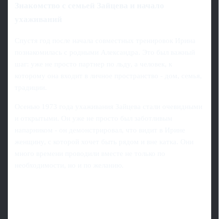
Знакомство с семьей Зайцева и начало
ухаживаний
Спустя год после начала совместных тренировок Ирина
познакомилась с родными Александра. Это был важный
шаг: уже не просто партнер по льду, а человек, к
которому она входит в личное пространство - дом, семья,
традиции.
Осенью 1973 года ухаживания Зайцева стали очевидными
и открытыми. Он уже не просто был заботливым
напарником - он демонстрировал, что видит в Ирине
женщину, с которой хочет быть рядом и вне катка. Они
много времени проводили вместе не только по
необходимости, но и по желанию.