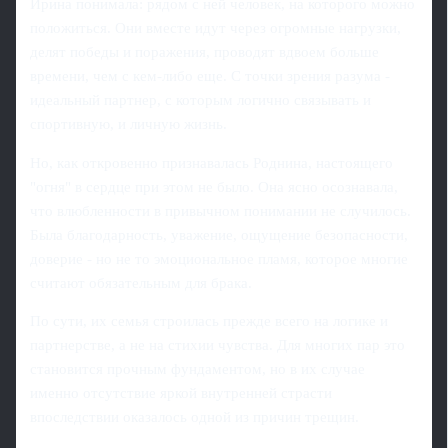
Ирина понимала: рядом с ней человек, на которого можно
положиться. Они вместе идут через огромные нагрузки,
делят победы и поражения, проводят вдвоем больше
времени, чем с кем-либо еще. С точки зрения разума -
идеальный партнер, с которым логично связывать и
спортивную, и личную жизнь.
Но, как откровенно признавалась Роднина, настоящего
"огня" в сердце при этом не было. Она ясно осознавала,
что влюбленности в привычном понимании не случилось.
Была благодарность, уважение, ощущение безопасности,
доверие - но не то эмоциональное пламя, которое многие
считают обязательным для брака.
По сути, их семья строилась прежде всего на логике и
партнерстве, а не на стихии чувства. Для многих пар это
становится прочным фундаментом, но в их случае
именно отсутствие яркой внутренней страсти
впоследствии оказалось одной из причин трещин.