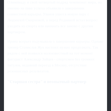
Олимпиаду и свой четвертый подряд чемпионат мира, но
именно на пике успеха объявили о завершении
совместной карьеры. Уланов ушел в новую пару с
Людмилой Смирновой, а перед Родниной встал вопрос:
уходить из спорта или начинать все заново с другим
партнером.
Ирина всерьез подумывала о завершении карьеры. Однако
тренер Станислав Жук настоял: нужно продолжать. Так
рядом с ней появился малоизвестный на тот момент
фигурист Александр Зайцев - спортсмен без громких
титулов, недавний переезд в Москву, отсутствие
резонансных результатов.
"Старшая сестра" и неопытный партнер