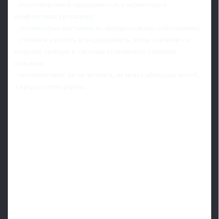
- безоговорочной преданностью и верностью в
конфликтных ситуациях;
- готовностью поставить ее интересы выше собственных;
- умением слушать и поддерживать, когда давление со
стороны тренера и системы становилось слишком
сильным;
- постоянством: он не метался, не искал обходных путей,
а твердо стоял рядом.