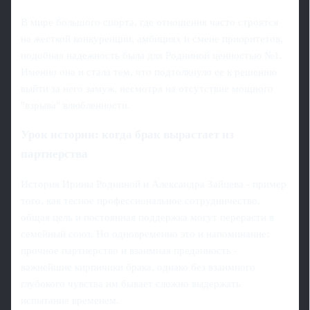
В мире большого спорта, где отношения часто строятся
на жесткой конкуренции, амбициях и смене приоритетов,
подобная надежность была для Родниной ценностью №1.
Именно она и стала тем, что подтолкнуло ее к решению
выйти за него замуж, несмотря на отсутствие мощного
"взрыва" влюбленности.
Урок истории: когда брак вырастает из
партнерства
История Ирины Родниной и Александра Зайцева - пример
того, как тесное профессиональное сотрудничество,
общая цель и постоянная поддержка могут перерасти в
семейный союз. Но одновременно это и напоминание:
прочное партнерство и взаимная преданность -
важнейшие кирпичики брака, однако без взаимного
глубокого чувства им бывает сложно выдержать
испытание временем.