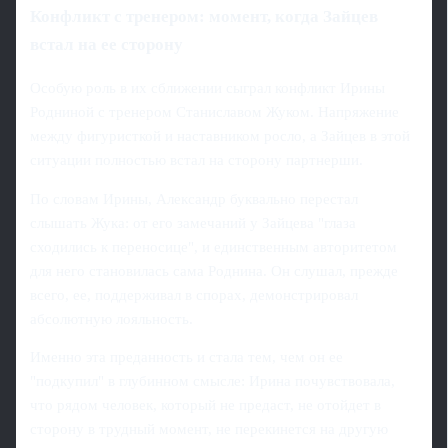
Конфликт с тренером: момент, когда Зайцев
встал на ее сторону
Особую роль в их сближении сыграл конфликт Ирины
Родниной с тренером Станиславом Жуком. Напряжение
между фигуристкой и наставником росло, а Зайцев в этой
ситуации полностью встал на сторону партнерши.
По словам Ирины, Александр буквально перестал
слышать Жука: от его замечаний у Зайцева "глаза
сходились к переносице", и единственным авторитетом
для него становилась сама Роднина. Он слушал, прежде
всего, ее, поддерживал в спорах, демонстрировал
абсолютную лояльность.
Именно эта преданность и стала тем, чем он ее
"подкупил" в глубинном смысле: Ирина почувствовала,
что рядом человек, который не предаст, не отойдет в
сторону в трудный момент, не перекинется на другую