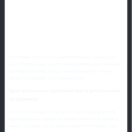
Решающим этапом стали дни чемпионата страны 1974
года. Именно тогда их отношения окончательно перешли
в разряд серьезных: между ними сложился не только
профессиональный, но и личный союз.
Брак чемпионов: логичный шаг и рискованный
эксперимент
Спустя чуть больше полутора лет после начала романа
пара официально оформила отношения и стала мужем и
женой. Снаружи это выглядело вполне естественно: два