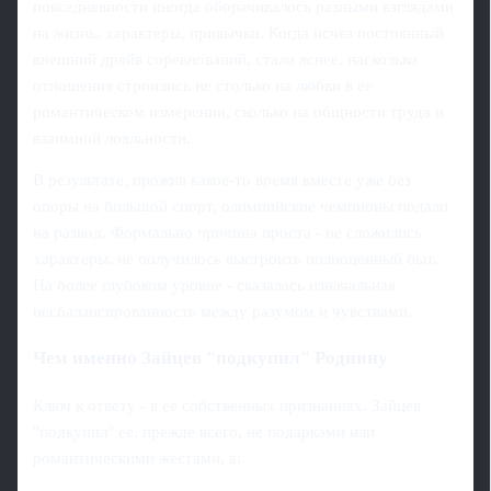
повседневности иногда оборачивалось разными взглядами
на жизнь, характеры, привычки. Когда исчез постоянный
внешний драйв соревнований, стало яснее, насколько
отношения строились не столько на любви в ее
романтическом измерении, сколько на общности труда и
взаимной лояльности.
В результате, прожив какое-то время вместе уже без
опоры на большой спорт, олимпийские чемпионы подали
на развод. Формально причина проста - не сложились
характеры, не получилось выстроить полноценный быт.
На более глубоком уровне - сказалась изначальная
несбалансированность между разумом и чувствами.
Чем именно Зайцев "подкупил" Роднину
Ключ к ответу - в ее собственных признаниях. Зайцев
"подкупил" ее, прежде всего, не подарками или
романтическими жестами, а: