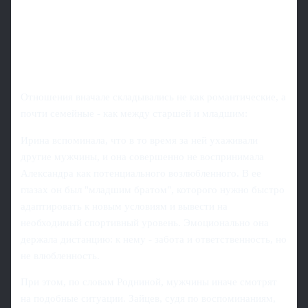
Отношения вначале складывались не как романтические, а
почти семейные - как между старшей и младшим:
Ирина вспоминала, что в то время за ней ухаживали
другие мужчины, и она совершенно не воспринимала
Александра как потенциального возлюбленного. В ее
глазах он был "младшим братом", которого нужно быстро
адаптировать к новым условиям и вывести на
необходимый спортивный уровень. Эмоционально она
держала дистанцию: к нему - забота и ответственность, но
не влюбленность.
При этом, по словам Родниной, мужчины иначе смотрят
на подобные ситуации. Зайцев, судя по воспоминаниям,