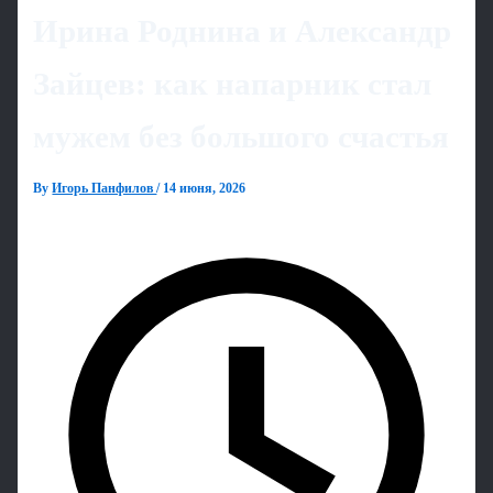
Ирина Роднина и Александр
Зайцев: как напарник стал
мужем без большого счастья
By
Игорь Панфилов
/
14 июня, 2026