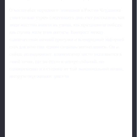
О масштабах народного ликования в России Черданцев
узнал только утром следующего дня: ему рассказали, как
люди массово вышли на улицы, как праздновали победу,
как страна жила этим матчем. Контраст между
одиночеством ночной прогулки и всенародной эйфорией
стал для него еще одним сильным впечатлением. Он и
сейчас подчеркивает: комментатор часто оказывается в
такой точке, где он будто в центре событий, но
одновременно и в стороне от той эмоциональной волны,
которую переживают зрители.