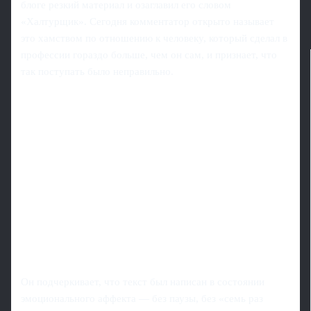
блоге резкий материал и озаглавил его словом
«Халтурщик». Сегодня комментатор открыто называет
это хамством по отношению к человеку, который сделал в
профессии гораздо больше, чем он сам, и признает, что
так поступать было неправильно.
Он подчеркивает, что текст был написан в состоянии
эмоционального аффекта — без паузы, без «семь раз