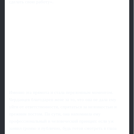
сделать свою работу».
Именно эта прямота и стала переломным моментом.
Черданцев благодарен жене за то, что она не дала ему
уйти от ответственности, спрятаться за неловкостью и
прежним постом. По сути, она напомнила ему
профессиональный и человеческий принцип: если уж
заявил громко и публично, будь готов смотреть в глаза