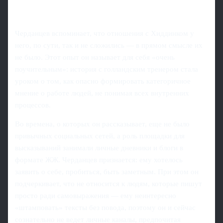
Черданцев вспоминает, что отношения с Хиддинком у
него, по сути, так и не сложились — в прямом смысле их
не было. Этот опыт он называет для себя «очень
поучительным»: история с голландским тренером стала
уроком о том, как опасно формировать категоричное
мнение о работе людей, не понимая всех внутренних
процессов.
Во времена, о которых он рассказывает, еще не было
привычных социальных сетей, а роль площадки для
высказываний занимали личные дневники и блоги в
формате ЖЖ. Черданцев признается: ему хотелось
заявить о себе, пробиться, быть заметным. При этом он
подчеркивает, что не относится к людям, которые пишут
просто ради самовыражения — ему неинтересно
«штамповать» тексты без повода, поэтому он и сейчас
сознательно не ведет личные каналы, предпочитая