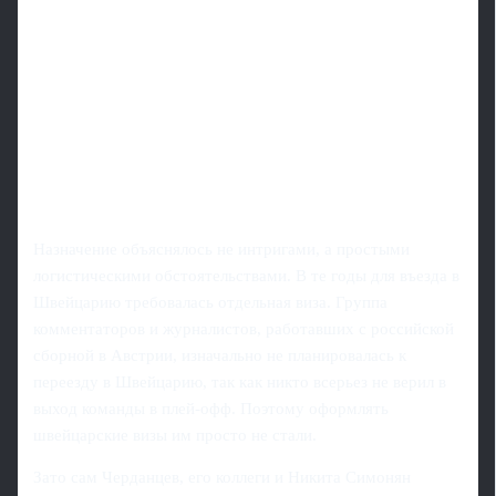
Назначение объяснялось не интригами, а простыми
логистическими обстоятельствами. В те годы для въезда в
Швейцарию требовалась отдельная виза. Группа
комментаторов и журналистов, работавших с российской
сборной в Австрии, изначально не планировалась к
переезду в Швейцарию, так как никто всерьез не верил в
выход команды в плей-офф. Поэтому оформлять
швейцарские визы им просто не стали.
Зато сам Черданцев, его коллеги и Никита Симонян