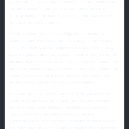
аудитории. Снаружи виден только результат и несколько
эмоциональных кадров. Делать на основании этого
жесткие выводы, не зная контекста, — ошибка, которую
он сам когда-то совершил.
История с женой и ее жесткой фразой стала еще и
иллюстрацией того, какую роль в карьере может играть
семья. В момент, когда профессионал готов отступить,
искать оправдания и уходить от сложного эфира, именно
близкий человек может поставить ту самую «последнюю
черту», не позволив предать себя, свою работу и свои же
слова. Угроза разводом здесь была не про брак, а про
принцип: «ты обязан быть последовательным».
Символично и то, что именно матч с Нидерландами,
страной Хиддинка, стал точкой, где прошлые обиды и
резкие оценки схлопнулись с реальным результатом.
Тренер, которого Черданцев однажды назвал
халтурщиком, вывел сборную в четвертьфинал и вместе с
ней победил один из самых ярких атакующих коллективов