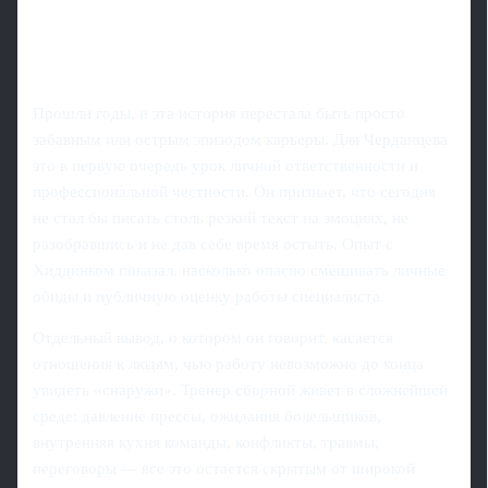
Прошли годы, и эта история перестала быть просто
забавным или острым эпизодом карьеры. Для Черданцева
это в первую очередь урок личной ответственности и
профессиональной честности. Он признает, что сегодня
не стал бы писать столь резкий текст на эмоциях, не
разобравшись и не дав себе время остыть. Опыт с
Хиддинком показал, насколько опасно смешивать личные
обиды и публичную оценку работы специалиста.
Отдельный вывод, о котором он говорит, касается
отношения к людям, чью работу невозможно до конца
увидеть «снаружи». Тренер сборной живет в сложнейшей
среде: давление прессы, ожидания болельщиков,
внутренняя кухня команды, конфликты, травмы,
переговоры — все это остается скрытым от широкой