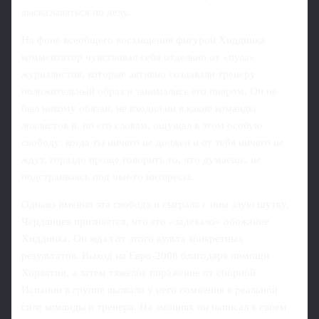
высказываться по делу.
На фоне всеобщего восхищения фигурой Хиддинка
комментатор чувствовал себя отдельно от «пула»
журналистов, которые активно создавали тренеру
положительный образ и занимались его пиаром. Он не
был никому обязан, не входил ни в какие команды
лоялистов и, по его словам, ощущал в этом особую
свободу: когда ты ничего не должен и от тебя ничего не
ждут, гораздо проще говорить то, что думаешь, не
подстраиваясь под чьи-то интересы.
Однако именно эта свобода и сыграла с ним злую шутку.
Черданцев признается, что его «задевало» обожание
Хиддинка. Он ждал от этого культа конкретных
результатов. Выход на Евро-2008 благодаря помощи
Хорватии, а затем тяжелое поражение от сборной
Испании в группе вызвали у него сомнения в реальной
силе команды и тренера. На эмоциях он написал в своем