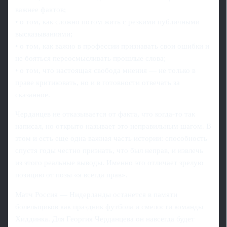
важнее фактов;
• о том, как сложно потом жить с резкими публичными
высказываниями;
• о том, как важно в профессии признавать свои ошибки и
не бояться переосмысливать прошлые слова;
• о том, что настоящая свобода мнения — не только в
праве критиковать, но и в готовности отвечать за
сказанное.
Черданцев не отказывается от факта, что когда-то так
написал, но открыто называет это неправильным шагом. В
этом и есть еще одна важная часть истории: способность
спустя годы честно признать, что был неправ, и извлечь
из этого реальные выводы. Именно это отличает зрелую
позицию от позы «я всегда прав».
Матч Россия — Нидерланды останется в памяти
болельщиков как праздник футбола и смелости команды
Хиддинка. Для Георгия Черданцева он навсегда будет