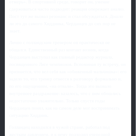
отмерь». В спортивной среде, говорит он, умение
сдерживаться часто подводит: реакция опережает анализ.
Пост тут же вызвал резонанс и стал обсуждаться. Дошло
ли это до самого Хиддинка, Черданцев до сих пор не
знает.
Лично с голландским тренером он практически не
общался. Единственный раз контакт возник, когда
Черданцев выступал как главный редактор журнала,
посвященного Лиге чемпионов. Вспоминая ту встречу, он
признается, что вел себя как «обиженный мальчишка»: его
задело то, что тренер отнесся к разговору формально и,
по его ощущениям, «на отвали». Тогда это вызвало
внутреннее раздражение: казалось, что с ним обошлись
недостаточно уважительно. Только спустя годы
Черданцев понял, как на самом деле мог воспринимать
ситуацию Хиддинк.
Голландец находился в чужой стране, работал под
жестким давлением, и к нему подходил очередной