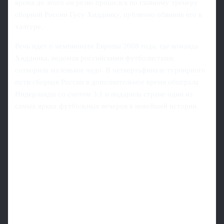
время до этого он резко прошелся по главному тренеру
сборной России Гусу Хиддинку, публично обвинив его в
халтуре.
Речь идет о чемпионате Европы 2008 года, где команда
Хиддинка, ведомая российскими футболистами,
сотворила маленькое чудо. В четвертьфинале турнирного
пути сборная России в дополнительное время обыграла
Нидерланды со счетом 3:1 и подарила стране один из
самых ярких футбольных вечеров в новейшей истории.