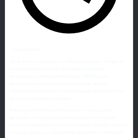
7 минут чтения
«Если ты это сделаешь, я с тобой разведусь». Эта фраза,
сказанная женой Георгия Черданцева накануне
легендарного четвертьфинала Евро-2008 Россия —
Нидерланды, стала для комментатора не просто
семейным ультиматумом, а переломным моментом в его
профессиональной биографии.
Известный футбольный журналист и телеведущий
признался, что перед историческим матчем в Базеле
всерьез размышлял отказаться от эфира. Причина была не
в страхе сцены, а в собственном прошлом: за некоторое