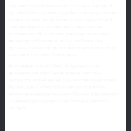
журналист, о котором он ничего не знал, с очередной
просьбой. Отказать было неудобно: за встречу попросили
высокопоставленные футбольные структуры. В такой
ситуации формальное общение выглядит вполне
естественным. Но молодому редактору это казалось
личным пренебрежением, и он, по собственному
признанию, затаил обиду, которая позже нашла выход в
том самом заголовке «Халтурщик».
Рассказывая об этом сейчас, Черданцев честно
признается: тот текст был во многом попыткой
выплеснуть личные эмоции, а не взвешенная аналитика.
Ирония судьбы в том, что именно после этого его
назначили комментировать матч России с Нидерландами
— главный для Хиддинка и судьбоносный для всей
сборной.