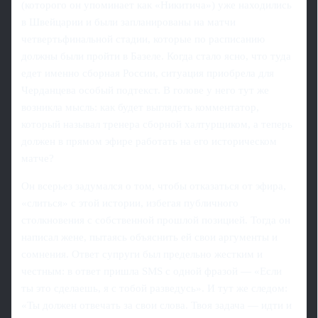
(которого он упоминает как «Никитича») уже находились
в Швейцарии и были запланированы на матчи
четвертьфинальной стадии, которые по расписанию
должны были пройти в Базеле. Когда стало ясно, что туда
едет именно сборная России, ситуация приобрела для
Черданцева особый подтекст. В голове у него тут же
возникла мысль: как будет выглядеть комментатор,
который называл тренера сборной халтурщиком, а теперь
должен в прямом эфире работать на его историческом
матче?
Он всерьез задумался о том, чтобы отказаться от эфира,
«слиться» с этой истории, избегая публичного
столкновения с собственной прошлой позицией. Тогда он
написал жене, пытаясь объяснить ей свои аргументы и
сомнения. Ответ супруги был предельно жестким и
честным: в ответ пришла SMS с одной фразой — «Если
ты это сделаешь, я с тобой разведусь». И тут же следом:
«Ты должен отвечать за свои слова. Твоя задача — идти и