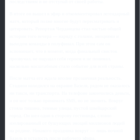
последствиям и не отступай от своей работы.
В итоге он вышел в эфир и откомментировал легендарный
матч, который позже многие будут пересматривать и
цитировать. Репортаж Черданцева стал частью общей
истории того вечера — наряду с голами, эмоциями и
выходом команды в полуфинал. При этом сам он
вспоминает, что в момент, когда финальный свисток
прозвучал, не ощущал себя героем и не понимал,
насколько масштабным стало событие для всей страны.
После матча его ждала вполне прозаичная реальность.
Стадион находился на окраине Базеля, рядом не оказалось
ни такси, ни транспорта. На телефоне закончились деньги,
и он мог только принимать SMS, но не звонить. Вокруг
стояла тишина, темные улицы, пустой швейцарский
город. Он шел один в сторону гостиницы, словно
изолированный от бушующих эмоций миллионов людей
на родине. Никакого праздника вокруг — лишь ночной
Базель и усталость после рабочего эфира.