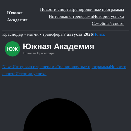
Новости спорта
Тренировочные программы
Южная
Интервью с тренерами
Истории успеха
Академия
Семейный спорт
Skip
Краснодар • матчи • трансферы
7 августа 2026
Поиск
to
content
News
Интервью с тренерами
Тренировочные программы
Новости
спорта
Истории успеха