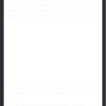
Европы тех лет. Сам комментатор признает, что в тот
вечер выглядел бы «полным идиотом», если бы сбежал от
эфира, — и во многом благодаря жене он этого не сделал.
Сегодня эта история — не только о конкретном матче
Евро-2008, но и о взрослении. В ней есть сразу несколько
смыслов:
• о том, как легко в молодости позволить эмоциям стать