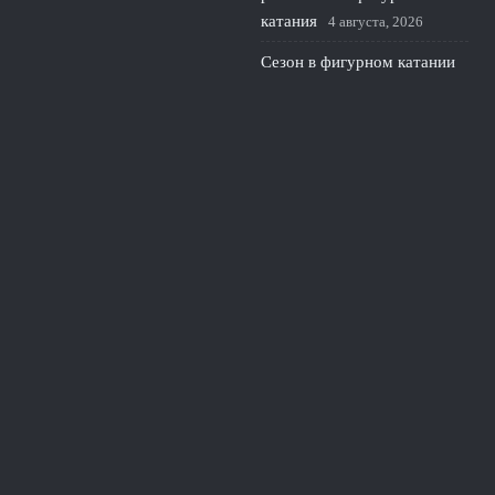
катания
4 августа, 2026
Сезон в фигурном катании
стартует без России на
cranberry cup 2026 в США
3 августа, 2026
© 2026 Южная Академия
Новости Краснодара
News
Интервью с тренерами
Истории успеха
Новости спорта
Семейный спорт
Тренировочные программы