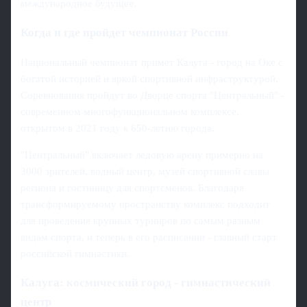
международное будущее.
Когда и где пройдет чемпионат России
Национальный чемпионат примет Калуга - город на Оке с
богатой историей и яркой спортивной инфраструктурой.
Соревнования пройдут во Дворце спорта "Центральный" -
современном многофункциональном комплексе,
открытом в 2021 году к 650-летию города.
"Центральный" включает ледовую арену примерно на
3000 зрителей, водный центр, музей спортивной славы
региона и гостиницу для спортсменов. Благодаря
трансформируемому пространству комплекс подходит
для проведения крупных турниров по самым разным
видам спорта, и теперь в его расписании - главный старт
российской гимнастики.
Калуга: космический город - гимнастический
центр