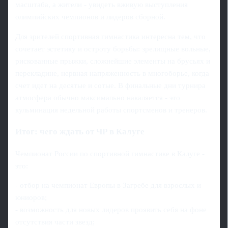
масштаба, а жители - увидеть вживую выступления
олимпийских чемпионов и лидеров сборной.
Для зрителей спортивная гимнастика интересна тем, что
сочетает эстетику и остроту борьбы: зрелищные вольные,
рискованные прыжки, сложнейшие элементы на брусьях и
перекладине, нервная напряженность в многоборье, когда
счет идет на десятые и сотые. В финальные дни турнира
атмосфера обычно максимально накаляется - это
кульминация недельной работы спортсменов и тренеров.
Итог: чего ждать от ЧР в Калуге
Чемпионат России по спортивной гимнастике в Калуге -
это:
- отбор на чемпионат Европы в Загребе для взрослых и
юниоров;
- возможность для новых лидеров проявить себя на фоне
отсутствия части звезд;