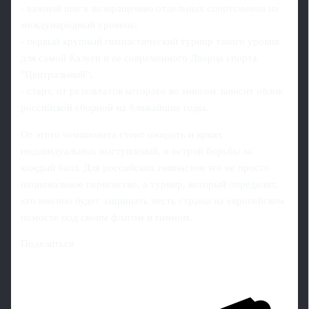
- важный шаг к возвращению отдельных спортсменов на
международный уровень;
- первый крупный гимнастический турнир такого уровня
для самой Калуги и ее современного Дворца спорта
"Центральный";
- старт, от результатов которого во многом зависит облик
российской сборной на ближайшие годы.
От этого чемпионата стоит ожидать и ярких
индивидуальных выступлений, и острой борьбы за
каждый балл. Для российских гимнастов это не просто
национальное первенство, а турнир, который определит,
кто именно будет защищать честь страны на европейском
помосте под своим флагом и гимном.
Поделиться