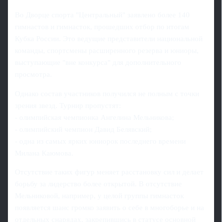
Во Дворце спорта "Центральный" заявлено более 140
гимнастов и гимнасток, прошедших отбор по итогам
Кубка России. Это ведущие представители национальной
команды, спортсмены расширенного резерва и юниоры,
выступающие "вне конкурса" для дополнительного
просмотра.
Однако состав участников получился не полным с точки
зрения звезд. Турнир пропустят:
- олимпийская чемпионка Ангелина Мельникова;
- олимпийский чемпион Давид Белявский;
- одна из самых ярких юниорок последнего времени
Милана Каюмова.
Отсутствие таких фигур меняет расстановку сил и делает
борьбу за лидерство более открытой. В отсутствие
Мельниковой, например, у целой группы гимнасток
появляется шанс громко заявить о себе в многоборье и на
отдельных снарядах, закрепившись в статусе основной