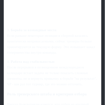
3.
Борьба за командные места
Если раньше некоторые позиции в сборной казались
практически неприкасаемыми, сейчас тренеры больше
ориентируются на текущую форму. Это повышает накал
соперничества внутри команды.
4.
Работа над стабильностью
После перерывов в полноценном международном
календаре встает задача не только показать сложные
элементы, но и вернуть привычку к борьбе "на результат".
ЧР - как раз тот турнир, где это можно отточить.
Роль тренерского штаба и критерии отбора
Иногда болельщикам кажется, что отбор на крупный