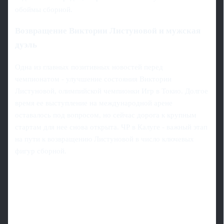
обоймы сборной.
Возвращение Виктории Листуновой и мужская
дуэль
Одна из главных позитивных новостей перед
чемпионатом - улучшение состояния Виктории
Листуновой, олимпийской чемпионки Игр в Токио. Долгое
время ее выступление на международной арене
оставалось под вопросом, но сейчас дорога к крупным
стартам для нее снова открыта. ЧР в Калуге - важный этап
на пути к возвращению Листуновой в число ключевых
фигур сборной.