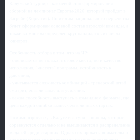
Калужский турнир - ключевой этап формирования
сборной на чемпионат Европы-2026, который пройдет в
Загребе (Хорватия). По итогам национального первенства
будет сформирован основной состав взрослой команды, а
также во многом определен круг кандидатов из числа
юниоров.
Особенность отбора в том, что на ЧР:
- оценивается не только итоговое место, но и качество
исполнения, "чистота" программ, устойчивость к
давлению;
- учитывается сложность комбинаций - тренерский штаб
смотрит, есть ли запас для усиления;
- важна способность выступать в командном формате, где
цена каждой ошибки выше, чем в личных стартах.
Помимо взрослых, в Калуге выступят юниоры, которые
соревнуются отдельно и не вмешиваются в распределение
медалей среди старших. Однако их прокаты внимательно
анализируются специалистами: именно из этого пула