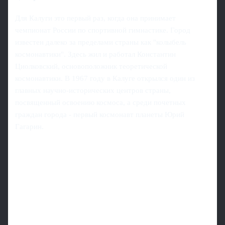
Для Калуги это первый раз, когда она принимает
чемпионат России по спортивной гимнастике. Город
известен далеко за пределами страны как "колыбель
космонавтики". Здесь жил и работал Константин
Циолковский, основоположник теоретической
космонавтики. В 1967 году в Калуге открылся один из
главных научно-исторических центров страны,
посвященный освоению космоса, а среди почетных
граждан города - первый космонавт планеты Юрий
Гагарин.