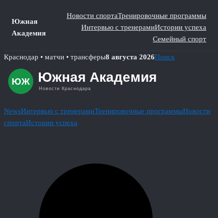
Новости спорта
Тренировочные программы
Южная
Интервью с тренерами
Истории успеха
Академия
Семейный спорт
Skip
Краснодар • матчи • трансферы
8 августа 2026
Поиск
to
content
News
Интервью с тренерами
Тренировочные программы
Новости
спорта
Истории успеха