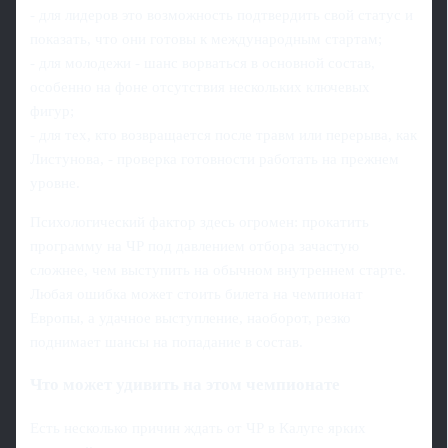
- для лидеров это возможность подтвердить свой статус и
показать, что они готовы к международным стартам;
- для молодежи - шанс ворваться в основной состав,
особенно на фоне отсутствия нескольких ключевых
фигур;
- для тех, кто возвращается после травм или перерыва, как
Листунова, - проверка готовности работать на прежнем
уровне.
Психологический фактор здесь огромен: прокатить
программу на ЧР под давлением отбора зачастую
сложнее, чем выступить на обычном внутреннем старте.
Любая ошибка может стоить билета на чемпионат
Европы, а удачное выступление, наоборот, резко
поднимает шансы на попадание в состав.
Что может удивить на этом чемпионате
Есть несколько причин ждать от ЧР в Калуге ярких