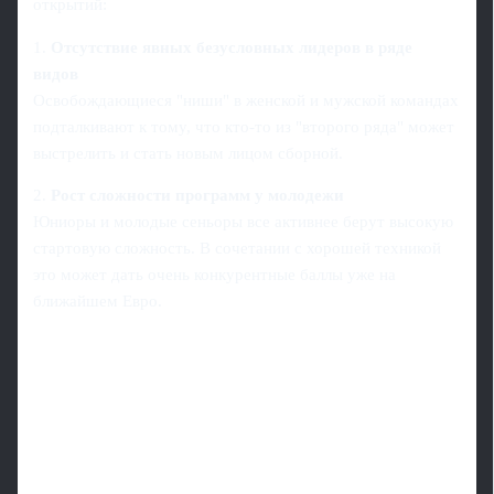
открытий:
1.
Отсутствие явных безусловных лидеров в ряде
видов
Освобождающиеся "ниши" в женской и мужской командах
подталкивают к тому, что кто-то из "второго ряда" может
выстрелить и стать новым лицом сборной.
2.
Рост сложности программ у молодежи
Юниоры и молодые сеньоры все активнее берут высокую
стартовую сложность. В сочетании с хорошей техникой
это может дать очень конкурентные баллы уже на
ближайшем Евро.