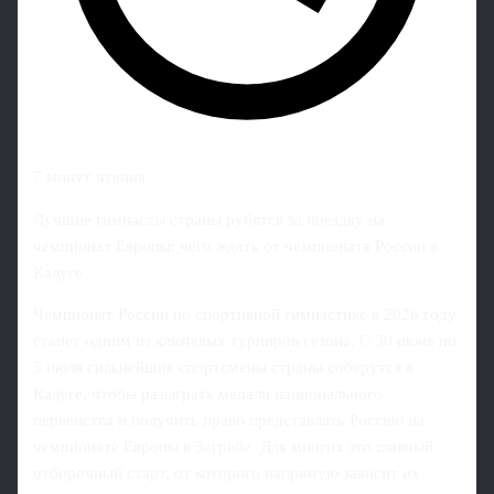
7 минут чтения
Лучшие гимнасты страны рубятся за поездку на
чемпионат Европы: чего ждать от чемпионата России в
Калуге
Чемпионат России по спортивной гимнастике в 2026 году
станет одним из ключевых турниров сезона. С 30 июня по
5 июля сильнейшие спортсмены страны соберутся в
Калуге, чтобы разыграть медали национального
первенства и получить право представлять Россию на
чемпионате Европы в Загребе. Для многих это главный
отборочный старт, от которого напрямую зависит их