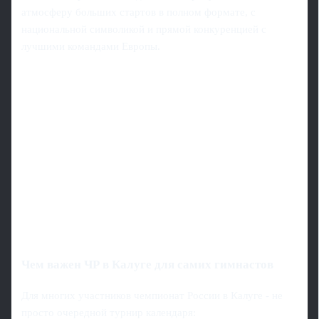
атмосферу больших стартов в полном формате, с
национальной символикой и прямой конкуренцией с
лучшими командами Европы.
Чем важен ЧР в Калуге для самих гимнастов
Для многих участников чемпионат России в Калуге - не
просто очередной турнир календаря: