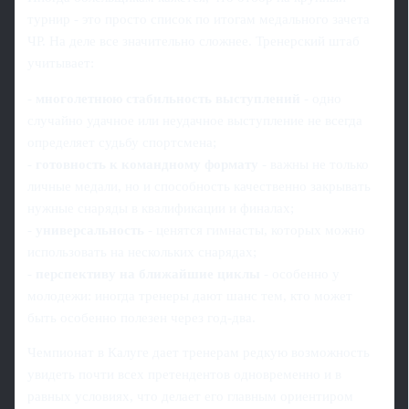
турнир - это просто список по итогам медального зачета
ЧР. На деле все значительно сложнее. Тренерский штаб
учитывает:
-
многолетнюю стабильность выступлений
- одно
случайно удачное или неудачное выступление не всегда
определяет судьбу спортсмена;
-
готовность к командному формату
- важны не только
личные медали, но и способность качественно закрывать
нужные снаряды в квалификации и финалах;
-
универсальность
- ценятся гимнасты, которых можно
использовать на нескольких снарядах;
-
перспективу на ближайшие циклы
- особенно у
молодежи: иногда тренеры дают шанс тем, кто может
быть особенно полезен через год-два.
Чемпионат в Калуге дает тренерам редкую возможность
увидеть почти всех претендентов одновременно и в
равных условиях, что делает его главным ориентиром