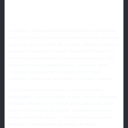
Но Калуга - не только про ракетостроение и космические
мечты. В городе сохранился старинный фонтан, которому
уже более двух столетий. На его фоне снимались сцены из
фильма Станислава Ростоцкого "Белый Бим Черное ухо",
о чем сегодня напоминает памятник собаке-актеру. Еще
один своеобразный символ города - калужское тесто,
старинный десерт, рецепт которого, по местным
легендам, старше даже знаменитого тульского пряника.
Город развивает и культурные, и образовательные
инициативы: в разных районах можно увидеть небольшие
уличные библиотеки, где любой желающий может взять
книгу и оставить взамен другую. На время чемпионата
именно такая атмосфера - сочетание истории, науки и
культуры - станет фоном для борьбы за титулы