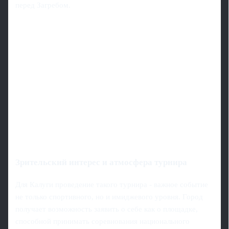
перед Загребом.
Зрительский интерес и атмосфера турнира
Для Калуги проведение такого турнира - важное событие
не только спортивного, но и имиджевого уровня. Город
получает возможность заявить о себе как о площадке,
способной принимать соревнования национального