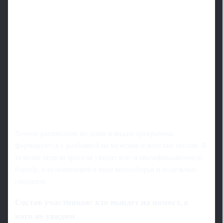
Точное расписание по дням и видам программы
формируется с разбивкой на мужские и женские сессии. В
течение недели зрители увидят все: и квалификационную
борьбу, и кульминацию в виде многоборья и отдельных
снарядов.
Состав участников: кто выйдет на помост, а
кого не увидим