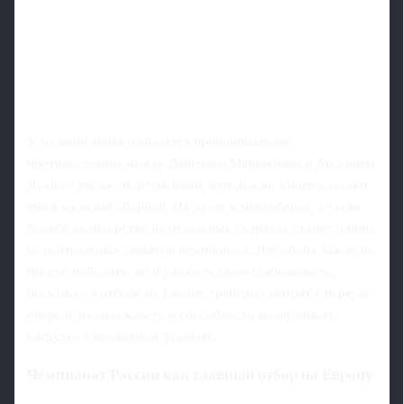
У мужчин вновь ожидается принципиальное
противостояние между Даниэлом Мариновым и Арсением
Духно - двумя спортсменами, которые во многом задают
тон в мужской сборной. Их дуэль в многоборье, а также
борьба за лидерство на отдельных снарядах станут одним
из центральных сюжетов чемпионата. Для обоих важно не
просто победить, но и доказать свою стабильность,
поскольку в отборе на Европу тренеры смотрят в первую
очередь на надежность и способность выдерживать
нагрузку в командном формате.
Чемпионат России как главный отбор на Европу