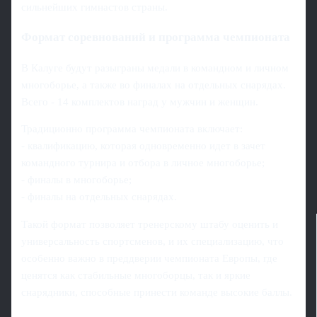
сильнейших гимнастов страны.
Формат соревнований и программа чемпионата
В Калуге будут разыграны медали в командном и личном
многоборье, а также во финалах на отдельных снарядах.
Всего - 14 комплектов наград у мужчин и женщин.
Традиционно программа чемпионата включает:
- квалификацию, которая одновременно идет в зачет
командного турнира и отбора в личное многоборье;
- финалы в многоборье;
- финалы на отдельных снарядах.
Такой формат позволяет тренерскому штабу оценить и
универсальность спортсменов, и их специализацию, что
особенно важно в преддверии чемпионата Европы, где
ценятся как стабильные многоборцы, так и яркие
снарядники, способные принести команде высокие баллы.