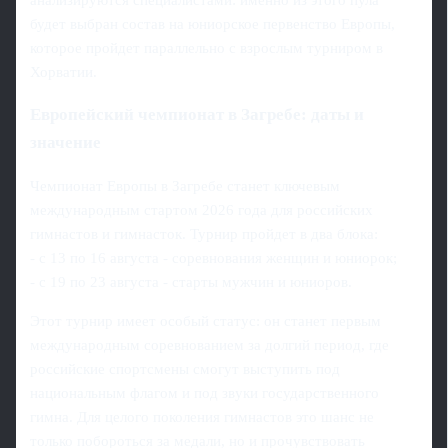
будет выбран состав на юниорское первенство Европы,
которое пройдет параллельно с взрослым турниром в
Хорватии.
Европейский чемпионат в Загребе: даты и
значение
Чемпионат Европы в Загребе станет ключевым
международным стартом 2026 года для российских
гимнастов и гимнасток. Турнир пройдет в два блока:
- с 13 по 16 августа - соревнования женщин и юниорок;
- с 19 по 23 августа - старты мужчин и юниоров.
Этот турнир имеет особый статус: он станет первым
международным соревнованием за долгий период, где
российские спортсмены смогут выступить под
национальным флагом и под звуки государственного
гимна. Для целого поколения гимнастов это шанс не
только побороться за медали, но и прочувствовать