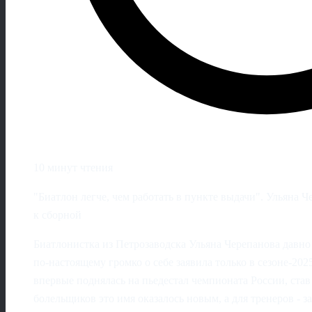
10 минут чтения
"Биатлон легче, чем работать в пункте выдачи". Ульяна Ч
к сборной
Биатлонистка из Петрозаводска Ульяна Черепанова давно
по‑настоящему громко о себе заявила только в сезоне‑202
впервые поднялась на пьедестал чемпионата России, став
болельщиков это имя оказалось новым, а для тренеров - 