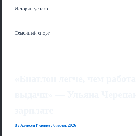
Истории успеха
Семейный спорт
«Биатлон легче, чем работа
выдачи» — Ульяна Черепан
зарплате
By
Алексей Руденко
/
6 июня, 2026