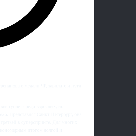
ерепанова о медали ЧР, зарплате и пути
 выступает среди взрослых, но
5/26. Представляя Санкт‑Петербург, она
 третьей в суперспринте. Для многих
закономерным итогом долгой и