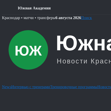
Южная Академия
Skip
Краснодар • матчи • трансферы
6 августа 2026
Поиск
to
content
News
Интервью с тренерами
Тренировочные программы
Новости