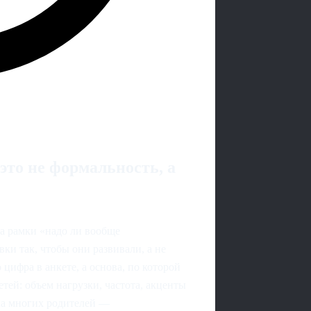
это не формальность, а
за рамки «надо ли вообще
ки так, чтобы они развивали, а не
цифра в анкете, а основа, по которой
ей: объем нагрузки, частота, акценты
ка многих родителей —