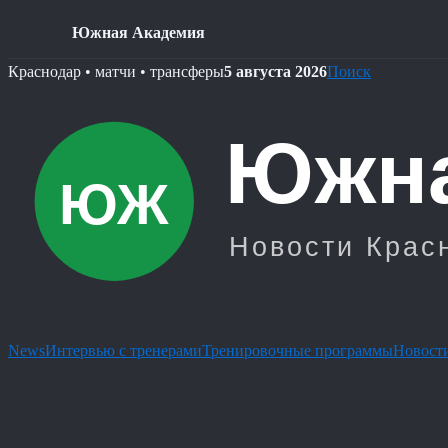
Южная Академия
Skip
Краснодар • матчи • трансферы
5 августа 2026
Поиск
to
content
News
Интервью с тренерами
Тренировочные программы
Новости