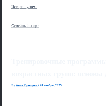
Истории успеха
Семейный спорт
Тренировочные программы
возрастных групп: основы 
By
Анна Кравцова
/
28 ноября, 2025