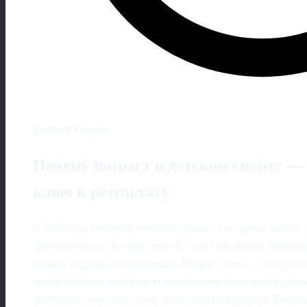
9 минут чтения
Почему возраст в детском спорте — 
ключ к результату
В 2025 году разговор о детском спорте уже давно вышел 
тренироваться». Вопрос другой: *как* построить трениров
ломали здоровье и мотивацию. Возраст здесь — не просто 
выстраиваются программы спортивных тренировок для дет
на технику или игру, даже стиль общения тренера. Ошиб