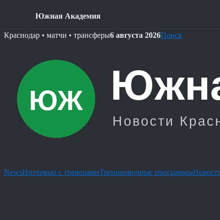
Южная Академия
Skip
Краснодар • матчи • трансферы
6 августа 2026
Поиск
to
content
News
Интервью с тренерами
Тренировочные программы
Новости