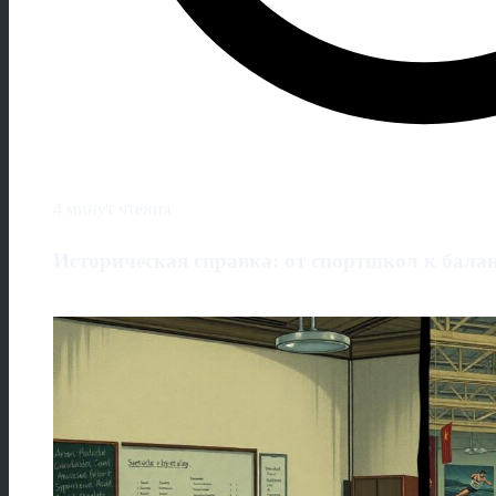
4 минут чтения
Историческая справка: от спортшкол к бала