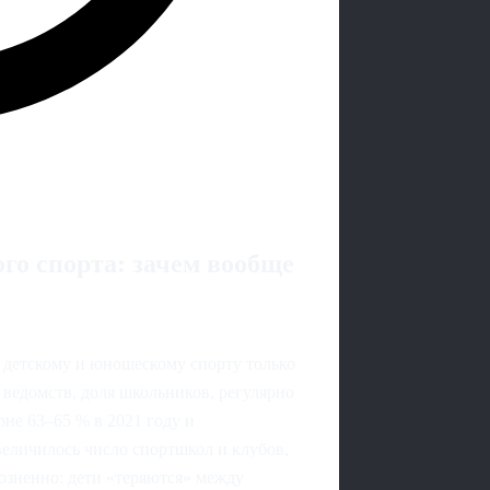
го спорта: зачем вообще
к детскому и юношескому спорту только
ведомств, доля школьников, регулярно
оне 63–65 % в 2021 году и
величилось число спортшкол и клубов,
розненно: дети «теряются» между