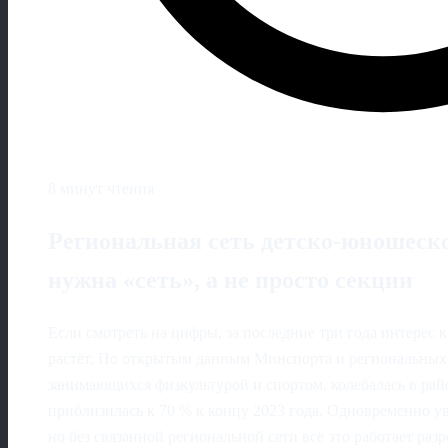
8 минут чтения
Региональная сеть детско-юношеско
нужна «сеть», а не просто секции
Если смотреть на цифры, за последние три года интерес 
растёт. По открытым данным Минспорта и региональных 
занимающихся физкультурой и спортом, колебалась в рай
приблизилась к 70 % к концу 2023 года. Одновременно у
но без связанной региональной сети всё это работает раз