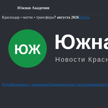
Южная Академия
Skip
Краснодар • матчи • трансферы
7 августа 2026
Поиск
to
content
News
Интервью с тренерами
Тренировочные программы
Новости