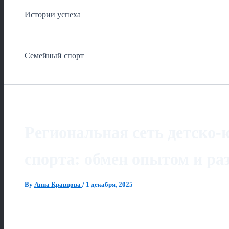
Истории успеха
Семейный спорт
Региональная сеть детско
спорта: обмен опытом и ра
By
Анна Кравцова
/
1 декабря, 2025