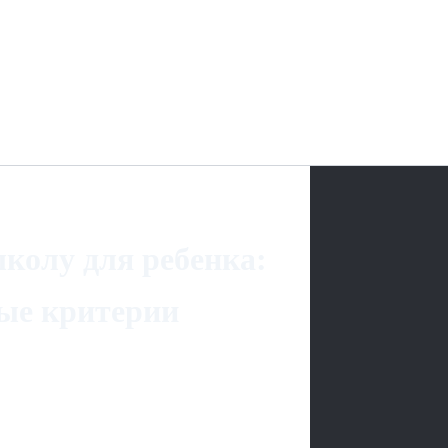
колу для ребенка:
вые критерии