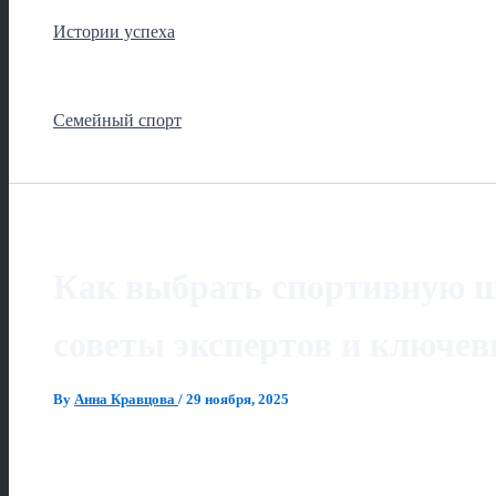
Истории успеха
Семейный спорт
Как выбрать спортивную ш
советы экспертов и ключе
By
Анна Кравцова
/
29 ноября, 2025