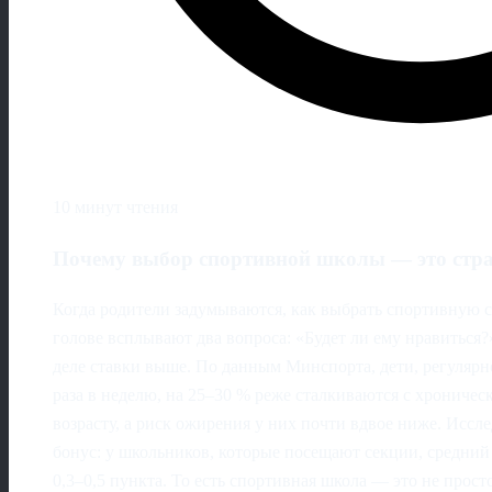
10 минут чтения
Почему выбор спортивной школы — это стра
Когда родители задумываются, как выбрать спортивную с
голове всплывают два вопроса: «Будет ли ему нравиться?
деле ставки выше. По данным Минспорта, дети, регуля
раза в неделю, на 25–30 % реже сталкиваются с хрониче
возрасту, а риск ожирения у них почти вдвое ниже. Исс
бонус: у школьников, которые посещают секции, средний
0,3–0,5 пункта. То есть спортивная школа — это не прост