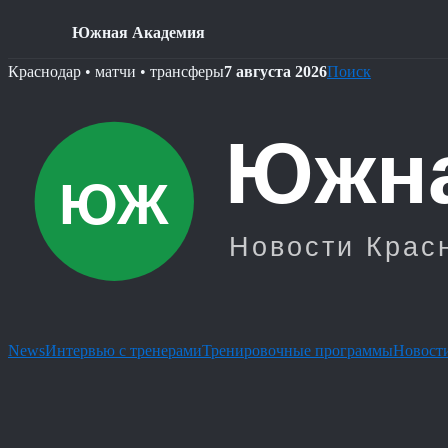
Южная Академия
Skip
Краснодар • матчи • трансферы
7 августа 2026
Поиск
to
content
News
Интервью с тренерами
Тренировочные программы
Новости