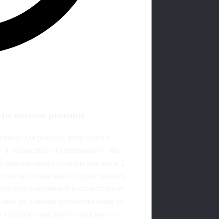
тегическое решение
екцию для ребенка, чаще всего в
» и «Насколько это безопасно?». На
рно занимающиеся спортом минимум 3
скими заболеваниями к подростковому
ледования показывают и когнитивный
 балл по базовым предметам выше на
о «куда бы пристроить энергию», а