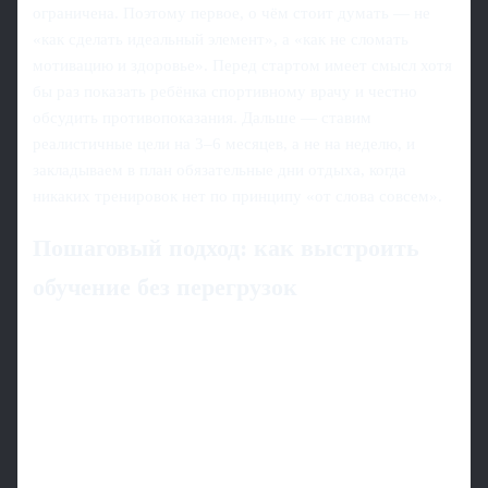
ограничена. Поэтому первое, о чём стоит думать — не
«как сделать идеальный элемент», а «как не сломать
мотивацию и здоровье». Перед стартом имеет смысл хотя
бы раз показать ребёнка спортивному врачу и честно
обсудить противопоказания. Дальше — ставим
реалистичные цели на 3–6 месяцев, а не на неделю, и
закладываем в план обязательные дни отдыха, когда
никаких тренировок нет по принципу «от слова совсем».
Пошаговый подход: как выстроить
обучение без перегрузок