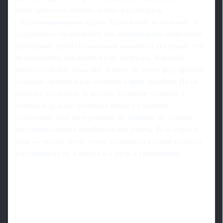
хочет двигаться дальше, можно рассмотреть
специализированные курсы. Здесь важно не название, а
содержание: спрашивайте, как организованы правильные
тренировки детей техническим элементам без травм, есть
ли медосмотр, как ведётся учёт нагрузок. Хороший
тренер спокойно объяснит, почему не стоит форсировать
сложный элемент и как поэтапно к нему подойти. Он не
обещает «результат за месяц», а говорит о сроках в
полгода и дольше, учитывая возраст и уровень
подготовки. При этом ребёнок на занятиях не должен
постоянно бояться ошибиться или упасть. Если страх и
боль — частые гости, стоит задуматься о смене подхода
или специалиста, а иногда и о паузе в тренировках.