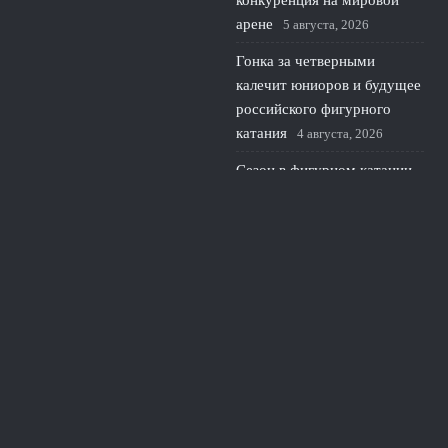
конкуренция на мировой
арене
5 августа, 2026
Гонка за четверными
калечит юниоров и будущее
российского фигурного
катания
4 августа, 2026
Сезон в фигурном катании
стартует без России на
cranberry cup 2026 в США
3 августа, 2026
© 2026 Южная Академия
Новости Краснодара
News
Интервью с тренерами