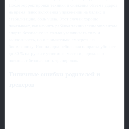
После корректировки техники и снижения объёма ударов
на время, плюс включения упражнений на баланс и
стабилизацию, боль ушла. Этот случай хорошо
показывает, как научить ребёнка техническим элементам
спорта безопасно: не только увеличивать силу и
выносливость, но и внимательно смотреть на
биомеханику. Иногда одна небольшая поправка убирает
до 80 % нагрузки с уязвимого места и радикально
повышает безопасность тренировок.
Типичные ошибки родителей и
тренеров