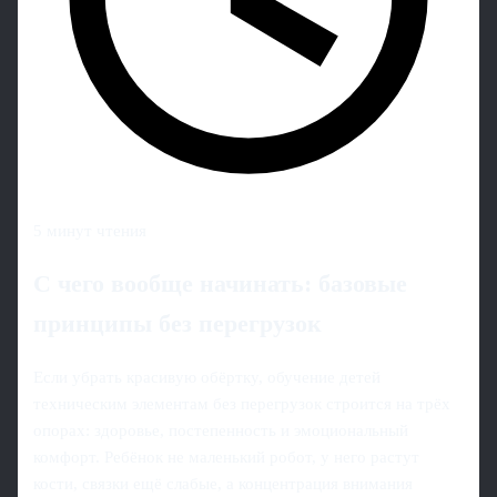
5 минут чтения
С чего вообще начинать: базовые
принципы без перегрузок
Если убрать красивую обёртку, обучение детей
техническим элементам без перегрузок строится на трёх
опорах: здоровье, постепенность и эмоциональный
комфорт. Ребёнок не маленький робот, у него растут
кости, связки ещё слабые, а концентрация внимания