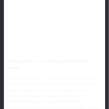
Кейс 3: футбол — техника удара без боли в
колене
В футбольной школе 11-летний игрок начал жаловаться на
дискомфорт в колене после тренировок на дальние удары.
Тренер сначала списывал всё на «ленивость», но боль
усилилась. Подключили специалиста по технике
движений: оказалось, что при замахе ребёнок
неправильно ставит опорную ногу и перегружает сустав.