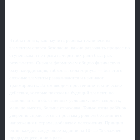
Чтобы понять, как научить ребёнка техническим
элементам спорта безопасно, важно разложить процесс по
ступенькам и не прыгать через них ради быстрых
результатов. Сначала формируем общую физическую
базу: координация, гибкость, сила корпуса — без этого
сложные элементы разваливаются и начинают
травмировать. Затем вводим простейшие технические
действия, которые похожи на будущий элемент, но
выполняются в облегчённых условиях: ниже скорость,
меньше высота, больше страховка. Только когда ребёнок
уверенно справляется с простым уровнем без лишнего
напряжения и страха, добавляем усложнения. Принцип
один: каждое следующее задание на 10–15 % сложнее
предыдущего, а не в разы.