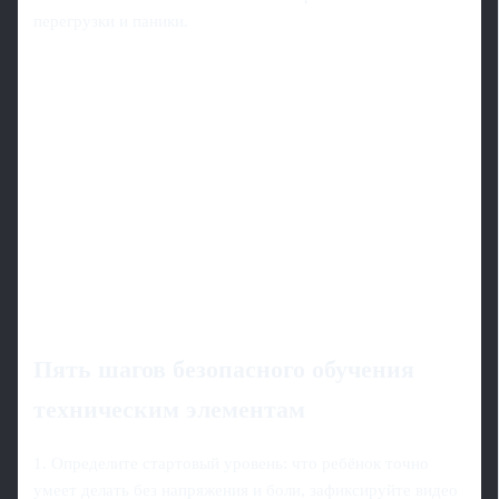
перегрузки и паники.
Пять шагов безопасного обучения
техническим элементам
1. Определите стартовый уровень: что ребёнок точно
умеет делать без напряжения и боли, зафиксируйте видео