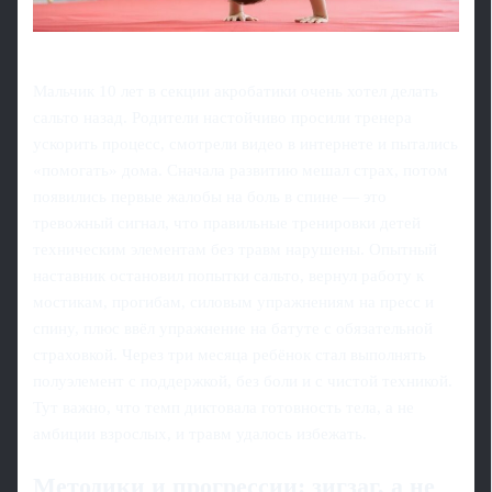
Мальчик 10 лет в секции акробатики очень хотел делать
сальто назад. Родители настойчиво просили тренера
ускорить процесс, смотрели видео в интернете и пытались
«помогать» дома. Сначала развитию мешал страх, потом
появились первые жалобы на боль в спине — это
тревожный сигнал, что правильные тренировки детей
техническим элементам без травм нарушены. Опытный
наставник остановил попытки сальто, вернул работу к
мостикам, прогибам, силовым упражнениям на пресс и
спину, плюс ввёл упражнение на батуте с обязательной
страховкой. Через три месяца ребёнок стал выполнять
полуэлемент с поддержкой, без боли и с чистой техникой.
Тут важно, что темп диктовала готовность тела, а не
амбиции взрослых, и травм удалось избежать.
Методики и прогрессии: зигзаг, а не