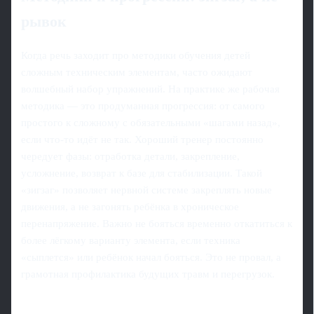
рывок
Когда речь заходит про методики обучения детей
сложным техническим элементам, часто ожидают
волшебный набор упражнений. На практике же рабочая
методика — это продуманная прогрессия: от самого
простого к сложному с обязательными «шагами назад»,
если что-то идёт не так. Хороший тренер постоянно
чередует фазы: отработка детали, закрепление,
усложнение, возврат к базе для стабилизации. Такой
«зигзаг» позволяет нервной системе закреплять новые
движения, а не загонять ребёнка в хроническое
перенапряжение. Важно не бояться временно откатиться к
более лёгкому варианту элемента, если техника
«сыплется» или ребёнок начал бояться. Это не провал, а
грамотная профилактика будущих травм и перегрузок.