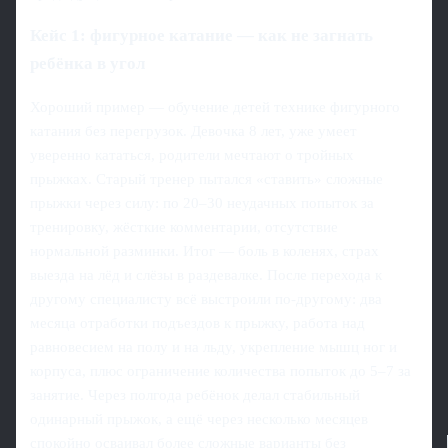
Кейс 1: фигурное катание — как не загнать
ребёнка в угол
Хороший пример — обучение детей технике фигурного
катания без перегрузок. Девочка 8 лет, уже умеет
уверенно кататься, родители мечтают о тройных
прыжках. Старый тренер пытался «ставить» сложные
прыжки через силу: по 20–30 неудачных попыток за
тренировку, жёсткие комментарии, отсутствие
нормальной разминки. Итог — боль в коленях, страх
выезда на лёд и слёзы в раздевалке. После перехода к
другому специалисту всё выстроили по-другому: два
месяца отработки подъездов к прыжку, работа над
равновесием на полу и на льду, укрепление мышц ног и
корпуса, плюс ограничение количества попыток до 5–7 за
занятие. Через полгода ребёнок делал стабильный
одинарный прыжок, а ещё через несколько месяцев
спокойно осваивал более сложные варианты без