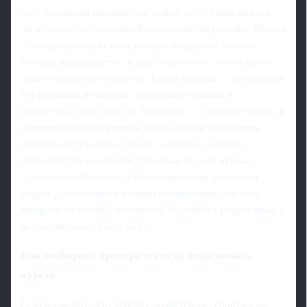
«вот соседский мальчик уже делает это». Такой подход
легко ломает естественный темп развития ребёнка. Вторая
— игнорировать усталость: если на третьей попытке
техника разваливается, а лицо «каменеет», это не время
давать ещё десять попыток. Третья ошибка — тренировки
без разминки и заминки, особенно в силовых и
скоростных видах спорта. Четвёртая — обучение только в
соревновательном режиме, когда каждое упражнение
превращается в гонку. Пятая — выбор случайных
специалистов вместо продуманных курсов: курсы и
тренеры по обучению детей техническим элементам
спорта должны иметь понятную программу, систему
контроля нагрузки и готовность общаться с родителями, а
не просто «качать результат».
Как выбирать тренера и когда подключать
курсы
Если вы видите, что ребёнку нравится вид спорта и он