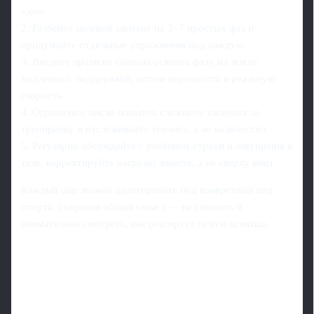
«до».
2. Разбейте целевой элемент на 3–7 простых фаз и
придумайте отдельные упражнения под каждую.
3. Введите правило: сначала освоить фазу на земле/
медленно/с поддержкой, потом переносить в реальную
скорость.
4. Ограничьте число попыток сложного элемента за
тренировку и отслеживайте технику, а не количество.
5. Регулярно обсуждайте с ребёнком страхи и ощущения в
теле, корректируйте нагрузку вместе, а не сверху вниз.
Каждый шаг можно адаптировать под конкретный вид
спорта, сохраняя общий смысл — не спешить и
внимательно смотреть, как реагирует тело и психика.