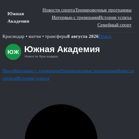
Новости спорта
Тренировочные программы
Южная
Интервью с тренерами
Истории успеха
Академия
Семейный спорт
Skip
Краснодар • матчи • трансферы
8 августа 2026
Поиск
to
content
News
Интервью с тренерами
Тренировочные программы
Новости
спорта
Истории успеха