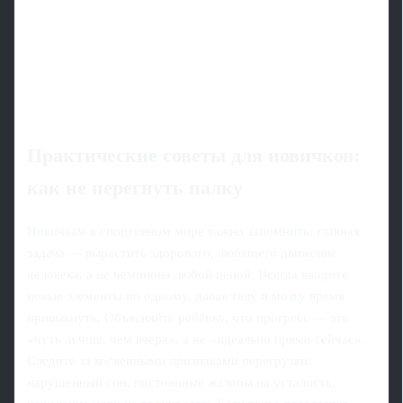
Практические советы для новичков:
как не перегнуть палку
Новичкам в спортивном мире важно запомнить: главная
задача — вырастить здорового, любящего движение
человека, а не чемпиона любой ценой. Всегда вводите
новые элементы по одному, давая телу и мозгу время
привыкнуть. Объясняйте ребёнку, что прогресс — это
«чуть лучше, чем вчера», а не «идеально прямо сейчас».
Следите за косвенными признаками перегрузки:
нарушенный сон, постоянные жалобы на усталость,