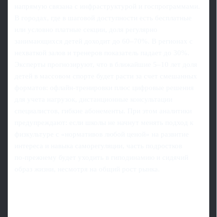
напрямую связана с инфраструктурой и госпрограммами.
В городах, где в шаговой доступности есть бесплатные
или условно платные секции, доля регулярно
занимающихся детей доходит до 60–70%. В регионах с
нехваткой залов и тренеров показатель падает до 30%.
Эксперты прогнозируют, что в ближайшие 5–10 лет доля
детей в массовом спорте будет расти за счет смешанных
форматов: офлайн‑тренировки плюс цифровые решения
для учета нагрузок, дистанционные консультации
специалистов, гибкие абонементы. При этом аналитики
предупреждают: если школы не начнут менять подход к
физкультуре с «нормативов любой ценой» на развитие
интереса и навыка саморегуляции, часть подростков
по‑прежнему будет уходить в гиподинамию и сидячий
образ жизни, несмотря на общий рост рынка.