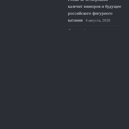
калечит юниоров и будущее
российского фигурного
катания
4 августа, 2026
Сезон в фигурном катании
стартует без России на
cranberry cup 2026 в США
3 августа, 2026
© 2026 Южная Академия
Новости Краснодара
News
Интервью с тренерами
Истории успеха
Новости спорта