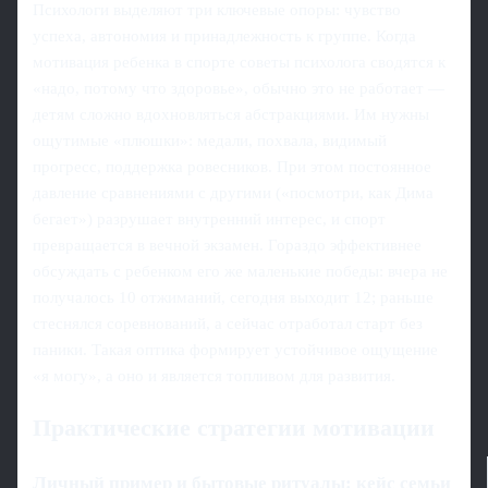
Психологи выделяют три ключевые опоры: чувство
успеха, автономия и принадлежность к группе. Когда
мотивация ребенка в спорте советы психолога сводятся к
«надо, потому что здоровье», обычно это не работает —
детям сложно вдохновляться абстракциями. Им нужны
ощутимые «плюшки»: медали, похвала, видимый
прогресс, поддержка ровесников. При этом постоянное
давление сравнениями с другими («посмотри, как Дима
бегает») разрушает внутренний интерес, и спорт
превращается в вечной экзамен. Гораздо эффективнее
обсуждать с ребенком его же маленькие победы: вчера не
получалось 10 отжиманий, сегодня выходит 12; раньше
стеснялся соревнований, а сейчас отработал старт без
паники. Такая оптика формирует устойчивое ощущение
«я могу», а оно и является топливом для развития.
Практические стратегии мотивации
Личный пример и бытовые ритуалы: кейс семьи