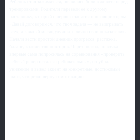
Ребенок стал зажиматься, появились боли в животе перед
тренировками. Родители перевели ее к другому
наставнику, который с первого занятия проговорил цель:
«Давай договоримся, что твоя задача — не выигрывать
всех, а каждый месяц улучшать лично свои показатели».
Начали вести простой дневник прогресса: растяжка,
баланс, количество повторов. Через полгода девочка
впервые сама попросилась на соревнования «проверить
себя». Тренер остался требовательным, но убрал
унижение и вывел акцент на конкретные, достижимые
шаги, что резко вернуло мотивацию.