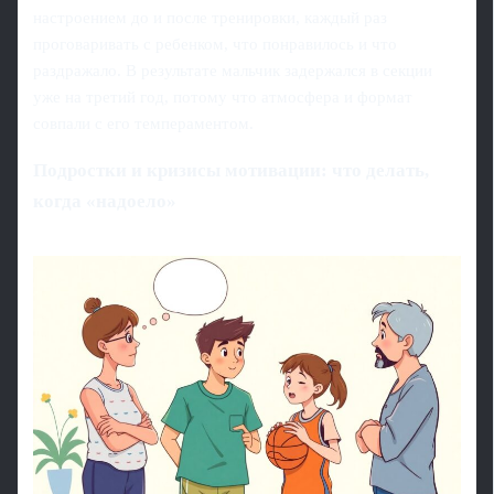
настроением до и после тренировки, каждый раз
проговаривать с ребенком, что понравилось и что
раздражало. В результате мальчик задержался в секции
уже на третий год, потому что атмосфера и формат
совпали с его темпераментом.
Подростки и кризисы мотивации: что делать,
когда «надоело»