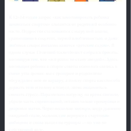
К 12–14 годам запрос «как замотивировать ребенка
заниматься спортом» слышится от родителей особенно
часто. Подростки сталкиваются с нагрузкой школы,
сравнениями в соцсетях, первой влюбленностью, и даже
любимая секция внезапно кажется «детским садом». В
одном случае 13‑летний баскетболист собрался бросать,
мотивируя тем, что «всё равно не стану звездой». Здесь
мотивация ребенка в спорте советы психолога свелись к
смене угла зрения: мы с тренером и родителями
обсуждали с ним не карьеру, а пользу спорта как способа
держать тело и голову в тонусе, легко знакомиться,
снимать стресс. Параллельно нагрузку на время снизили,
убрали часть соревнований, оставив только тренировки и
дворовые матчи. Через несколько месяцев, когда давление
ожиданий спало, мальчик сам вернулся к стартовым
амбициям и снова вышел на турниры — но уже по
собственной воле.