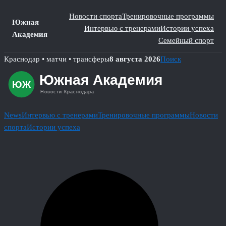
Новости спорта
Тренировочные программы
Южная
Интервью с тренерами
Истории успеха
Академия
Семейный спорт
Skip
Краснодар • матчи • трансферы
8 августа 2026
Поиск
to
content
News
Интервью с тренерами
Тренировочные программы
Новости
спорта
Истории успеха