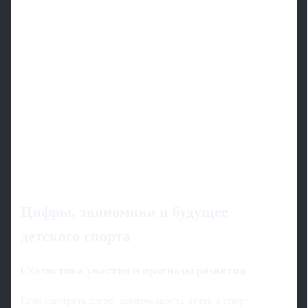
Цифры, экономика и будущее
детского спорта
Статистика участия и прогнозы развития
Если смотреть шире, вовлеченность детей в спорт