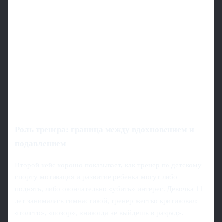
Роль тренера: граница между вдохновением и
подавлением
Второй кейс хорошо показывает, как тренер по детскому
спорту мотивация и развитие ребенка могут либо
поднять, либо окончательно «убить» интерес. Девочка 11
лет занималась гимнастикой, тренер жестко критиковал:
«толсто», «позор», «никогда не выйдешь в разряд».