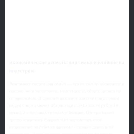
Экономические аспекты для семьи и влияние на
индустрию
Экономика спорта для семьи — это не только абонемент в
секцию, но и экипировка, медосмотры, сборы, дорога на
соревнования. В среднем активное занятие популярным
видом спорта может обходиться в 5–15 тысяч рублей в
месяц, а в больших городах и больше. Отсюда важно
трезво оценивать бюджет и не переносить свое
напряжение на ребенка фразами «столько денег, а ты
ленишься». Здесь полезно договариваться: родители