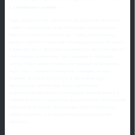
с «ленивым» сыном
Один реальный кейс: мальчик 9 лет, родители жалуются —
«лежит с планшетом, на футбол ходит через скандал».
Вместо уговоров и нотаций мы с ними договорились
начать с простого: отец сам стал два раза в неделю играть
в мини-футбол с друзьями и каждый раз звал сына просто
«посмотреть и потусить». Без давления и обещаний
наград. Через месяц ребенок уже выходил на разминку,
через три — попросился обратно в секцию, но при
условии, что папа хотя бы раз в две недели будет
приходить на тренировки. Здесь сработал не
морализаторский посыл, а спокойный личный пример и
семейный ритуал: совместное дорога на поле, обсуждение
голов по пути домой. Для ребенка спорт стал частью
живого общения, а не обязанностью под контролем
взрослых.