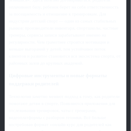
оплачивают базу, ребенок берет на себя ответственность
за посещаемость и отношение к тренировкам. Для
индустрии детский спорт — один из самых стабильных
рынков: производители инвентаря, спортшколы, частные
тренеры, сервисы записи зарабатывают именно на
регулярности. Чем грамотнее строится мотивация и
меньше выгораний у детей, тем устойчивее поток
клиентов и развитее становится вся экосистема спорта, от
районных залов до крупных академий.
Цифровые инструменты и новые форматы
поддержки родителей
Технологии заметно меняют подход к тому, как родители
помогают детям в спорте. Появляются приложения для
отслеживания тренировок, чаты с тренерами,
видеоплатформы с разбором техники. Всё больше
востребован формат «онлайн курс для родителей как