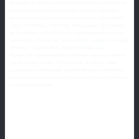
примерно 40–55% детей школьного возраста, но к 13–14
годам треть из них резко снижает нагрузку или вовсе
бросает секции. Родители часто жалуются, что ребенок
«перестал хотеть», хотя старт был бодрым. Здесь важно
не паниковать, а разобрать, как замотивировать ребенка
заниматься спортом так, чтобы интерес держался не пару
месяцев, а годами. Часть детей действительно
перерастает первоначальное увлечение, но очень многие
уходят только потому, что взрослые не умеют гибко
подстраивать требования, режим и формат тренировок
под возрастные изменения и реальную усталость ребенка
от школы и гаджетов.