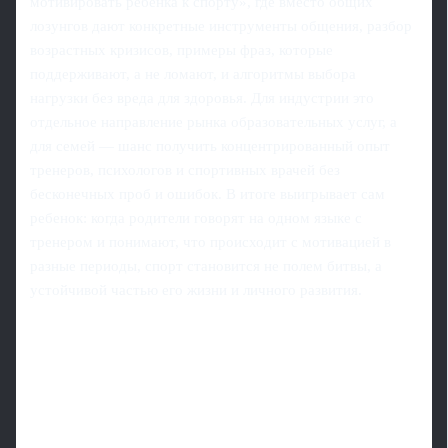
мотивировать ребенка к спорту», где вместо общих
лозунгов дают конкретные инструменты общения, разбор
возрастных кризисов, примеры фраз, которые
поддерживают, а не ломают, и алгоритмы выбора
нагрузки без вреда для здоровья. Для индустрии это
отдельное направление рынка образовательных услуг, а
для семей — шанс получить концентрированный опыт
тренеров, психологов и спортивных врачей без
бесконечных проб и ошибок. В итоге выигрывает сам
ребенок: когда родители говорят на одном языке с
тренером и понимают, что происходит с мотивацией в
разные периоды, спорт становится не полем битвы, а
устойчивой частью его жизни и личного развития.