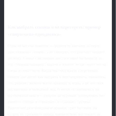
Как выбрать секцию и не перегореть: пример
«спортсмена-однодневки»
Одна из частых ошибок — родители хватают «самую
престижную» секцию, а не смотрят, что реально заходит
ребенку. Семья с активным шестилетним мальчиком за
год сменила плавание, карате и хоккей: везде через месяц
слезы и отказ идти. Когда мы обсуждали спортивные
секции для детей как выбрать и мотивировать, оказалось,
что ребенку важнее всего общение и игры, а не жесткая
дисциплина и холодный лед. В итоге остановились на
футбольной школе с упором на игровые тренировки, без
раннего отбора в «сильные» и «слабые» группы.
Родителям рекомендовали правило трёх месяцев: на
старте не требовать побед, внимательно наблюдать за